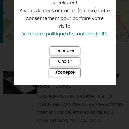
améliorer !
A vous de nous accorder (ou non) votre
consentement pour parfaire votre
visite.
Voir notre politique de confidentialité
| Map data ©
Leaflet
OpenStreetMap contributors
Je refuse
VOUS AIMEREZ AUSSI
Choisir
J'accepte
RIVERS AND CANALS IN EUROPE
45250 - BRIARE
NAVIGUEZ DANS LA PARTIE LA PLUS
CALME DES CANAUX DE BRIARE. Pour un
moment de détente en famille ou
entre amis, venez louer, san...