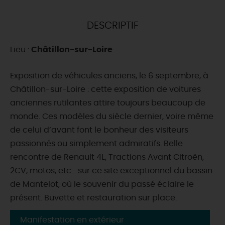
DEMAIN
DESCRIPTIF
Lieu :
Châtillon-sur-Loire
CE WEEK-END
Exposition de véhicules anciens, le 6 septembre, à
Châtillon-sur-Loire : cette exposition de voitures
CETTE SEMAINE
anciennes rutilantes attire toujours beaucoup de
monde. Ces modèles du siècle dernier, voire même
de celui d’avant font le bonheur des visiteurs
TOUT L'AGENDA
passionnés ou simplement admiratifs. Belle
rencontre de Renault 4L, Tractions Avant Citroën,
2CV, motos, etc... sur ce site exceptionnel du bassin
de Mantelot, où le souvenir du passé éclaire le
présent. Buvette et restauration sur place.
Manifestation en extérieur