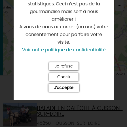
statistiques. Ceci n’est pas de la
-
gourmandise mais sert à nous
×
améliorer !
Itinéraire vers
BONNY-SUR-LOIRE
A vous de nous accorder (ou non) votre
consentement pour parfaire votre
visite.
Voir notre politique de confidentialité
Je refuse
| Map data ©
Leaflet
OpenStreetMap contributors
Choisir
J'accepte
VOUS AIMEREZ AUSSI
BALADE EN CALÈCHE À OUSSON-
SUR-LOIRE
45250 - OUSSON-SUR-LOIRE