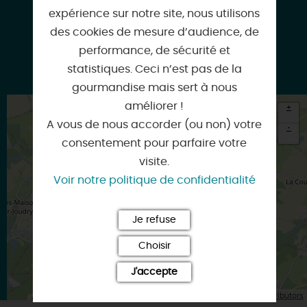
expérience sur notre site, nous utilisons
des cookies de mesure d’audience, de
performance, de sécurité et
statistiques. Ceci n’est pas de la
Facebook
gourmandise mais sert à nous
améliorer !
+
A vous de nous accorder (ou non) votre
-
consentement pour parfaire votre
×
visite.
Itinéraire vers
LORRIS
Voir notre politique de confidentialité
Je refuse
Choisir
J'accepte
| Map data ©
Leaflet
OpenStreetMap contributors