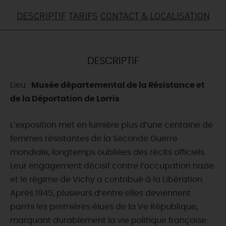
DESCRIPTIF
TARIFS
CONTACT & LOCALISATION
DEMAIN
CE WEEK-END
DESCRIPTIF
Lieu :
Musée départemental de la Résistance et
CETTE SEMAINE
de la Déportation de Lorris
L’exposition met en lumière plus d’une centaine de
TOUT L'AGENDA
femmes résistantes de la Seconde Guerre
mondiale, longtemps oubliées des récits officiels.
Leur engagement décisif contre l’occupation nazie
et le régime de Vichy a contribué à la Libération.
Après 1945, plusieurs d’entre elles deviennent
parmi les premières élues de la Ve République,
marquant durablement la vie politique française.