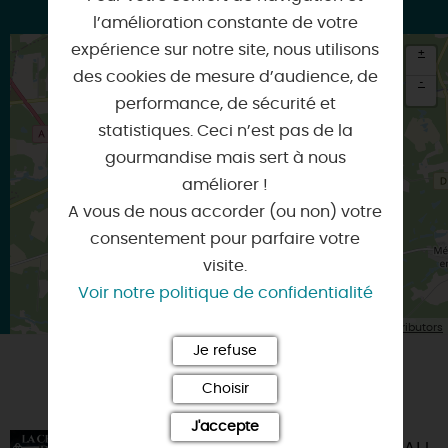
l’amélioration constante de votre
expérience sur notre site, nous utilisons
+
des cookies de mesure d’audience, de
-
performance, de sécurité et
×
statistiques. Ceci n’est pas de la
Itinéraire vers
LA FERTE-SAINT-AUBIN
gourmandise mais sert à nous
améliorer !
A vous de nous accorder (ou non) votre
consentement pour parfaire votre
visite.
Voir notre politique de confidentialité
| Map data ©
Leaflet
OpenStreetMap contributors
Je refuse
Choisir
VOUS AIMEREZ AUSSI
J'accepte