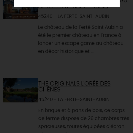
LES ESCAPE GAMES DU CHÂTEAU
DE LA FERTÉ-SAINT-AUBIN
45240 - LA FERTE-SAINT-AUBIN
Le château de la Ferté Saint Aubin a
été le premier château en France à
lancer un escape game au château
en décor historique et ...
THE ORIGINALS L'ORÉE DES
CHÊNES
45240 - LA FERTE-SAINT-AUBIN
En brique et à pans de bois, ce corps
de ferme dispose de 26 chambres très
spacieuses, toutes équipées d'écran