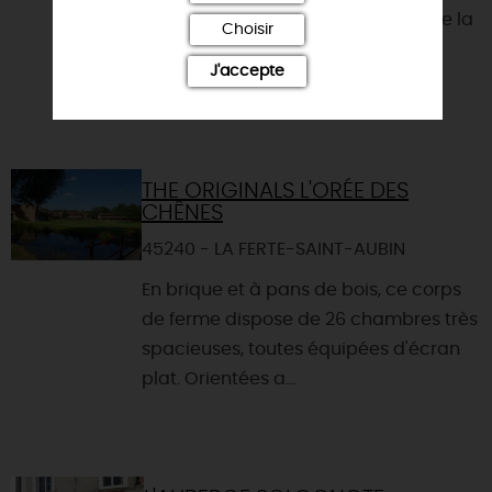
survol inoubliable de la Sologne, de la
Choisir
Loire et du Loir...
J'accepte
THE ORIGINALS L'ORÉE DES
CHÊNES
45240 - LA FERTE-SAINT-AUBIN
En brique et à pans de bois, ce corps
de ferme dispose de 26 chambres très
spacieuses, toutes équipées d'écran
plat. Orientées a...