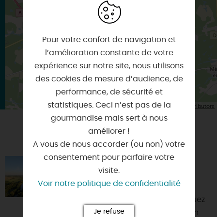
×
Itinéraire vers
LA FERTE-SAINT-AUBIN
Pour votre confort de navigation et
l’amélioration constante de votre
expérience sur notre site, nous utilisons
des cookies de mesure d’audience, de
performance, de sécurité et
statistiques. Ceci n’est pas de la
| Map data ©
Leaflet
OpenStreetMap contributors
gourmandise mais sert à nous
améliorer !
VOUS AIMEREZ AUSSI
A vous de nous accorder (ou non) votre
consentement pour parfaire votre
LES BALLONS DE LOIRE
visite.
45370 - JOUY-LE-POTIER
Voir notre politique de confidentialité
Jouez les Phileas Fogg et embarquez
Je refuse
à bord des Ballons de Loire pour un