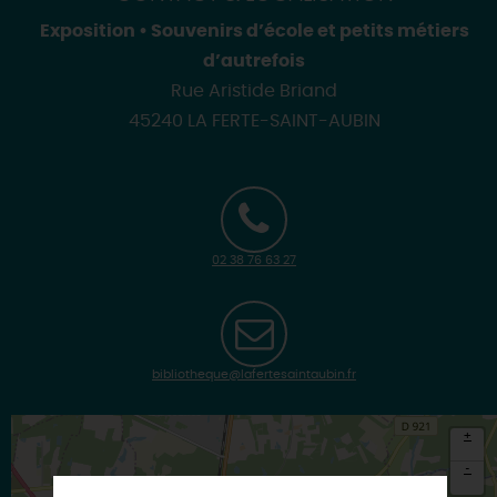
Exposition • Souvenirs d’école et petits métiers
d’autrefois
Rue Aristide Briand
45240 LA FERTE-SAINT-AUBIN
02 38 76 63 27
bibliotheque@lafertesaintaubin.fr
+
-