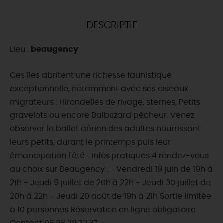
DEMAIN
DESCRIPTIF
Lieu :
beaugency
CE WEEK-END
Ces îles abritent une richesse faunistique
exceptionnelle, notamment avec ses oiseaux
CETTE SEMAINE
migrateurs : Hirondelles de rivage, sternes, Petits
gravelots ou encore Balbuzard pêcheur. Venez
observer le ballet aérien des adultes nourrissant
TOUT L'AGENDA
leurs petits, durant le printemps puis leur
émancipation l'été... Infos pratiques 4 rendez-vous
au choix sur Beaugency : - Vendredi 19 juin de 19h à
21h - Jeudi 9 juillet de 20h à 22h - Jeudi 30 juillet de
20h à 22h - Jeudi 20 août de 19h à 21h Sortie limitée
à 10 personnes Réservation en ligne obligatoire