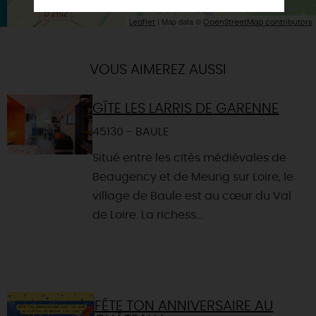
| Map data ©
Leaflet
OpenStreetMap contributors
VOUS AIMEREZ AUSSI
GÎTE LES LARRIS DE GARENNE
45130 - BAULE
Situé entre les cités médiévales de
Beaugency et de Meung sur Loire, le
village de Baule est au cœur du Val
de Loire. La richess...
FÊTE TON ANNIVERSAIRE AU