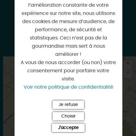
l’amélioration constante de votre
expérience sur notre site, nous utilisons
Facebook
des cookies de mesure d’audience, de
performance, de sécurité et
statistiques. Ceci n’est pas de la
gourmandise mais sert à nous
Instagram
améliorer !
A vous de nous accorder (ou non) votre
+
consentement pour parfaire votre
-
visite.
×
Voir notre politique de confidentialité
Itinéraire vers
BEAUGENCY
Je refuse
Choisir
J'accepte