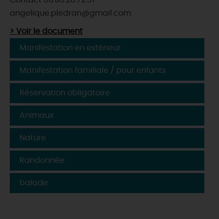
Contact 06.86.28.72.37
angelique.pledran@gmail.com
> Voir le document
Manifestation en extérieur
Manifestation familiale / pour enfants
Réservation obligatoire
Animaux
Nature
Randonnée
balade