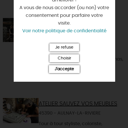
améliorer !
VOUS AIMEREZ AUSSI
A vous de nous accorder (ou non) votre
consentement pour parfaire votre
BRASSERIE DES MERVEILLES
visite.
Voir notre politique de confidentialité
45300 - BOYNES
La Brasserie des Merveilles est une
Je refuse
micro-brasserie artisanale (et
Choisir
familiale) fondée en 2019 par Thomas,
Anne-Sophie et Rémy, et...
J'accepte
ATELIER SAUVEZ VOS MEUBLES
45390 - AULNAY-LA-RIVIERE
Tour à tour styliste, coloriste,