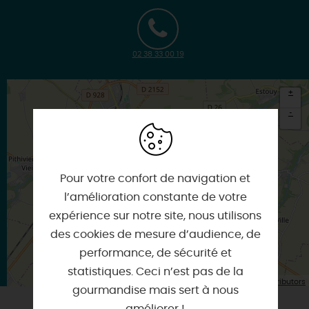
02 38 33 00 19
+
-
×
Itinéraire vers
DADONVILLE
Pour votre confort de navigation et
l’amélioration constante de votre
expérience sur notre site, nous utilisons
des cookies de mesure d’audience, de
performance, de sécurité et
statistiques. Ceci n’est pas de la
| Map data ©
Leaflet
OpenStreetMap contributors
gourmandise mais sert à nous