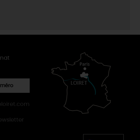
gnat
numéro
loiret.com
newsletter