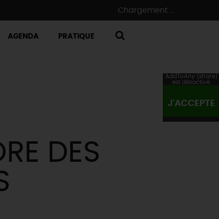
Chargement ...
AGENDA
PRATIQUE
RECHERCHE
AddToAny (share)
est désactivé.
J'ACCEPTE
ORE DES
S