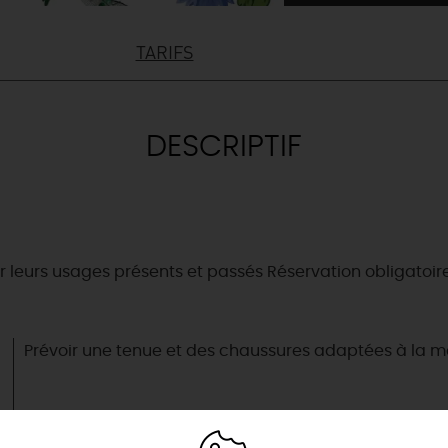
TARIFS
DESCRIPTIF
 leurs usages présents et passés Réservation obligatoire. 
& BALADES
TOUS À
L'EAU !
Prévoir une tenue et des chaussures adaptées à la m
VOS
L
NATURE
ENVIES
M
En bateau
EMENTS
Lieux de baignade et pis
Espaces naturels
👦
ret
Où poser sa serviette et