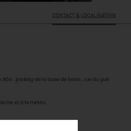
CONTACT & LOCALISATION
RDV : parking de la base de loisirs , rue du gué
arche et à la météo
ES INCONTOURNABLES
ADE IN LOIRET
cines
AUJOURD'HUI
Les musées d'Orléans et du Loiret
 s'amuser cet été