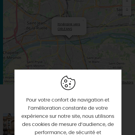
-
×
Itinéraire vers
ORLEANS
| Map data ©
Leaflet
OpenStreetMap contributors
Pour votre confort de navigation et
VOUS AIMEREZ AUSSI
l’amélioration constante de votre
expérience sur notre site, nous utilisons
BEST WESTERN HÔTEL D'ARC
des cookies de mesure d’audience, de
45000 - ORLEANS
performance, de sécurité et