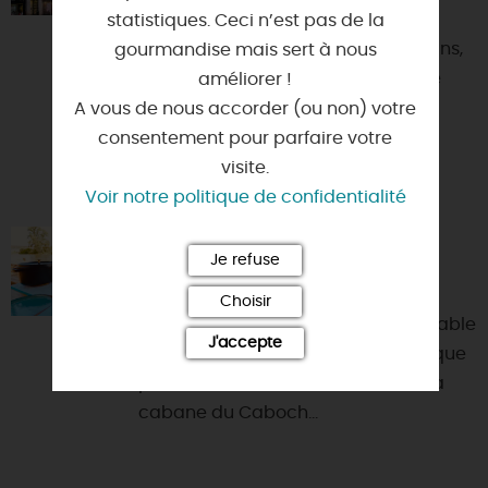
Dominant l'une des artères
statistiques. Ceci n’est pas de la
principales du centre-ville d'Orléans,
gourmandise mais sert à nous
le Best Western hôtel d'Arc est une
améliorer !
halte idéale pour les séjo...
A vous de nous accorder (ou non) votre
consentement pour parfaire votre
visite.
Voir notre politique de confidentialité
MANGER SUR LE CABOCHÉR
Je refuse
45000 - ORLEANS
Choisir
Pour 6 à 8 personnes, un Repas à Table
J'accepte
hors du commun est préparé rien que
pour vous sur la terrasse ou dans la
cabane du Caboch...