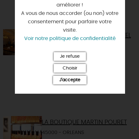
et 5 au repos. I...
améliorer !
A vous de nous accorder (ou non) votre
consentement pour parfaire votre
visite.
URBAN JUNGLE ORLÉANS HÔTEL
Voir notre politique de confidentialité
45000 - ORLEANS
Je refuse
Le Grand Hôtel se transforme et
devient un boutique-hôtel éco-
Choisir
responsable "Urban Jungle. Hôtel
J'accepte
Orléans." ! Vous êtes accueilli a...
LA BOUTIQUE MARTIN POURET
45000 - ORLEANS