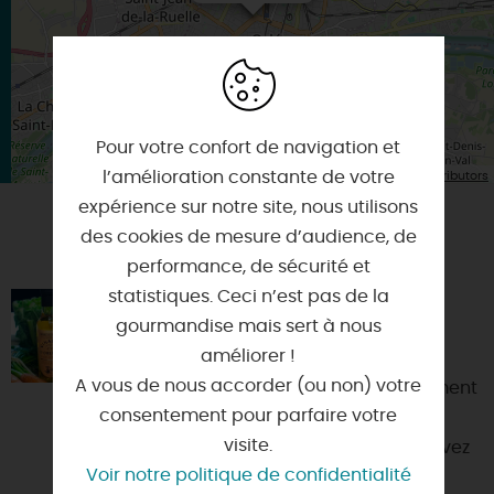
Pour votre confort de navigation et
| Map data ©
l’amélioration constante de votre
Leaflet
OpenStreetMap contributors
expérience sur notre site, nous utilisons
des cookies de mesure d’audience, de
VOUS AIMEREZ AUSSI
performance, de sécurité et
statistiques. Ceci n’est pas de la
LES ATELIERS MARTIN-POURET
gourmandise mais sert à nous
45760 - BOIGNY-SUR-BIONNE
améliorer !
A vous de nous accorder (ou non) votre
Martin-Pouret, ce n’est pas seulement
consentement pour parfaire votre
une vinaigrerie. C’est aussi un lieu
visite.
d’expériences gastronomiques. Vivez
Voir notre politique de confidentialité
une expérience i...