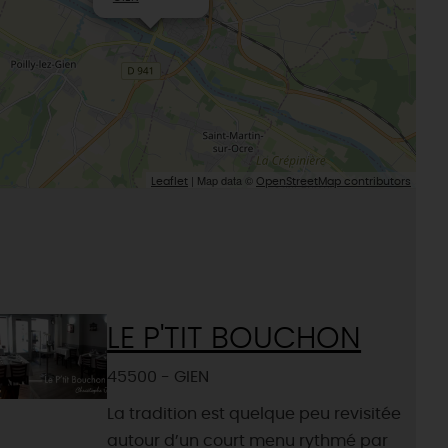
Le Loiret, un département fleuri
| Map data ©
Leaflet
OpenStreetMap contributors
LE P'TIT BOUCHON
45500 - GIEN
La tradition est quelque peu revisitée
autour d’un court menu rythmé par