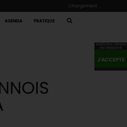
Chargement ...
AGENDA
PRATIQUE
RECHERCHE
AddToAny (share)
est désactivé.
J'ACCEPTE
ENNOIS
À