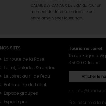
CALME DES CANAUX DE BRIARE. Pour un
moment de détente en famille ou
entre amis, venez louer, san...
NOS SITES
Tourisme Loiret
15 rue Eugène Vi
La route de la Rose
45000 Orléans
Loiret, balades & randos
Le Loiret au fil de l'eau
Afficher le 
Patrimoine du Loiret
info@tourisme
Espace groupes
Espace pro
S'inscrire à la 