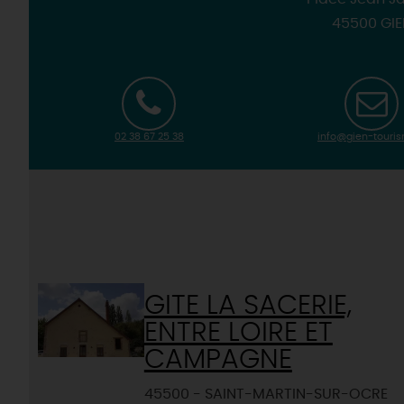
45500 GI
02 38 67 25 38
info@gien-touris
GITE LA SACERIE,
ENTRE LOIRE ET
CAMPAGNE
45500 - SAINT-MARTIN-SUR-OCRE