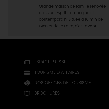
Grande maison de famille rénovée
dans un esprit campagne et
contemporain. Située à 10 min de
Gien et de la Loire, c'est avant ...
ESPACE PRESSE
TOURISME D’AFFAIRES
NOS OFFICES DE TOURISME
BROCHURES