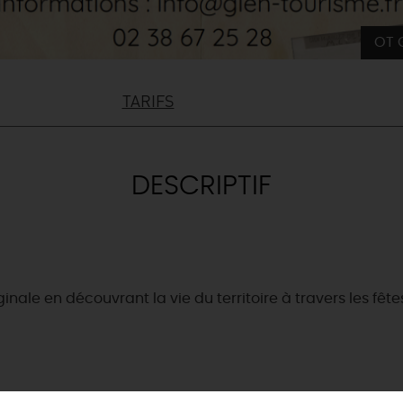
OT 
TARIFS
DESCRIPTIF
nale en découvrant la vie du territoire à travers les fêtes
& BALADES
TOUS À
L'EAU !
VOS
L
NATURE
ENVIES
M
En bateau
EMENTS
Lieux de baignade et pis