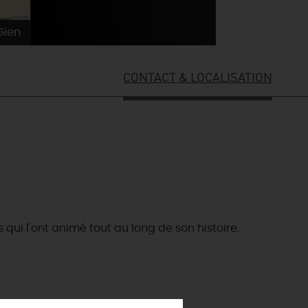
Gien
CONTACT & LOCALISATION
 qui l'ont animé tout au long de son histoire.
ES INCONTOURNABLES
ADE IN LOIRET
cines