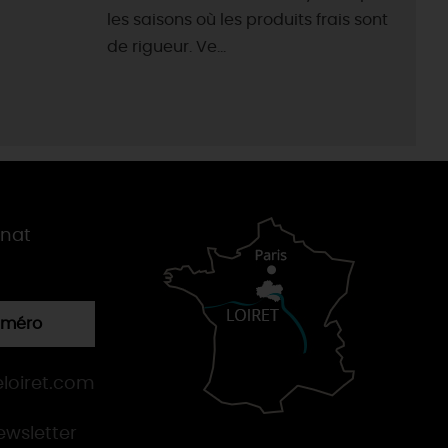
les saisons où les produits frais sont
de rigueur. Ve...
gnat
numéro
loiret.com
newsletter