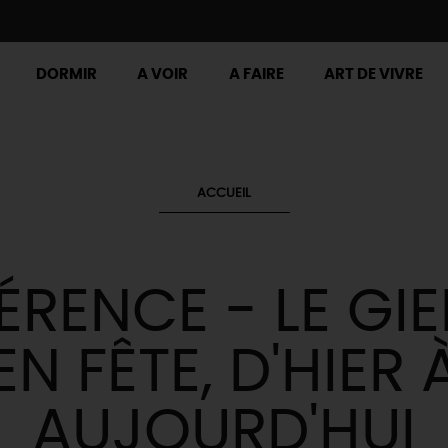
DORMIR
A VOIR
A FAIRE
ART DE VIVRE
ACCUEIL
RENCE - LE GI
EN FÊTE, D'HIER 
AUJOURD'HUI