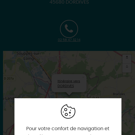
45680 DORDIVES
02 58 47 32 14
+
-
×
Itinéraire vers
DORDIVES
Pour votre confort de navigation et