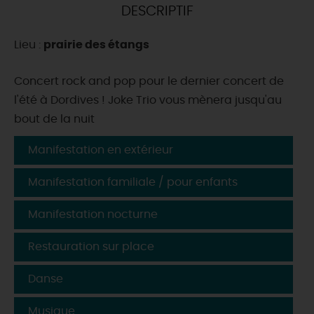
DESCRIPTIF
DEMAIN
Lieu :
prairie des étangs
CE WEEK-END
Concert rock and pop pour le dernier concert de
l'été à Dordives ! Joke Trio vous mènera jusqu'au
bout de la nuit
CETTE SEMAINE
Manifestation en extérieur
Manifestation familiale / pour enfants
TOUT L'AGENDA
Manifestation nocturne
Restauration sur place
Danse
Musique