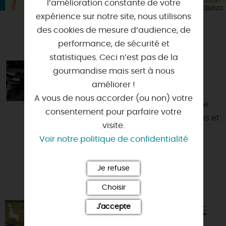
l’amélioration constante de votre
| Map data ©
Leaflet
OpenStreetMap contributors
expérience sur notre site, nous utilisons
des cookies de mesure d’audience, de
VOUS AIMEREZ AUSSI
performance, de sécurité et
statistiques. Ceci n’est pas de la
LOGIS HÔTEL DE L'ABBAYE
gourmandise mais sert à nous
améliorer !
45210 - FERRIÈRES-EN-GÂTINAIS
A vous de nous accorder (ou non) votre
Situé aux portes de la Petite Cité de
consentement pour parfaire votre
Caractère de Ferrières-en-Gâtinais et
visite.
à 4km de l'itinéraire eurovélo La
Voir notre politique de confidentialité
Scandibérique EV3 ...
Je refuse
Choisir
J'accepte
LES CLÉS DE LA FERME - FERME
PÉDAGOGIQUE