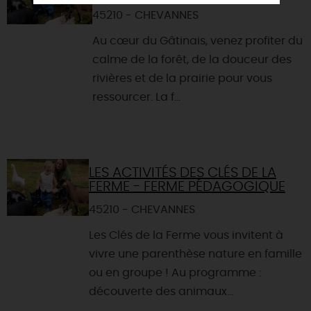
45210 - CHEVANNES
Au cœur du Gâtinais, venez profiter du
calme de la forêt, de la douceur des
rivières et de la prairie pour vous
ressourcer. La f...
LES ACTIVITÉS DES CLÉS DE LA
FERME - FERME PÉDAGOGIQUE
45210 - CHEVANNES
Les Clés de la Ferme vous invitent à
vivre une parenthèse nature en famille
ou en groupe ! Au programme :
découverte des animaux...