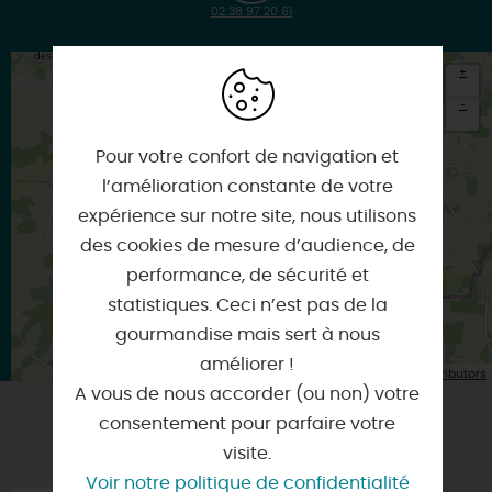
02 38 97 20 61
+
-
×
Pour votre confort de navigation et
Itinéraire vers
DAMMARIE-SUR-LOING
l’amélioration constante de votre
expérience sur notre site, nous utilisons
des cookies de mesure d’audience, de
performance, de sécurité et
statistiques. Ceci n’est pas de la
gourmandise mais sert à nous
améliorer !
| Map data ©
Leaflet
OpenStreetMap contributors
A vous de nous accorder (ou non) votre
consentement pour parfaire votre
VOUS AIMEREZ AUSSI
visite.
Voir notre politique de confidentialité