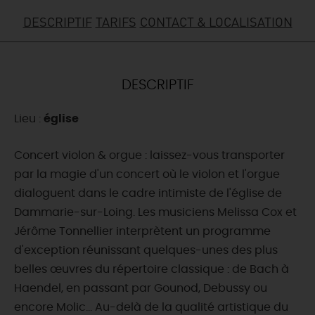
DESCRIPTIF
TARIFS
CONTACT & LOCALISATION
DEMAIN
CE WEEK-END
DESCRIPTIF
Lieu :
église
CETTE SEMAINE
Concert violon & orgue : laissez-vous transporter
par la magie d'un concert où le violon et l'orgue
TOUT L'AGENDA
dialoguent dans le cadre intimiste de l'église de
Dammarie-sur-Loing. Les musiciens Melissa Cox et
Jérôme Tonnellier interprètent un programme
d'exception réunissant quelques-unes des plus
belles œuvres du répertoire classique : de Bach à
Haendel, en passant par Gounod, Debussy ou
encore Molic... Au-delà de la qualité artistique du