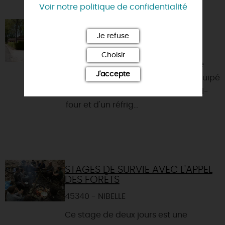
VOUS AIMEREZ AUSSI
Voir notre politique de confidentialité
GÎTE FORESTIER N°20
Je refuse
45270 - NESPLOY
Choisir
Nos gîtes comprennent : une pièce
J'accepte
principale avec un coin cuisine équipé
de 2 plaques électriques, d'un mini-
four et d'un réfrig...
STAGES DE SURVIE AVEC L'APPEL
DES FORÊTS
45340 - NIBELLE
Ce stage de deux jours est une