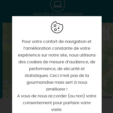
osons-dans-le-loiret.pasdeloup.net
+
-
Pour votre confort de navigation et
×
l’amélioration constante de votre
Itinéraire vers
COMBREUX
expérience sur notre site, nous utilisons
des cookies de mesure d’audience, de
performance, de sécurité et
statistiques. Ceci n’est pas de la
gourmandise mais sert à nous
améliorer !
A vous de nous accorder (ou non) votre
| Map data ©
Leaflet
OpenStreetMap contributors
consentement pour parfaire votre
visite.