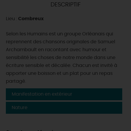
DESCRIPTIF
DEMAIN
Lieu :
Combreux
CE WEEK-END
Selon les Humains est un groupe Orléanais qui
reprennent des chansons originales de Samuel
Archambault en racontant avec humour et
CETTE SEMAINE
sensibilité les choses de notre monde dans une
écriture sensible et décalée. Chacun est invité à
apporter une boisson et un plat pour un repas
TOUT L'AGENDA
partagé.
Manifestation en extérieur
Nature