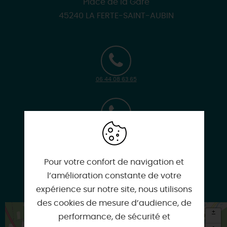
Place de la Gare
45240 LA FERTE-SAINT-AUBIN
06 44 08 63 65
06 44 77 91 60
Pour votre confort de navigation et
l’amélioration constante de votre
troupelairdutemps.fr
expérience sur notre site, nous utilisons
des cookies de mesure d’audience, de
+
performance, de sécurité et
-