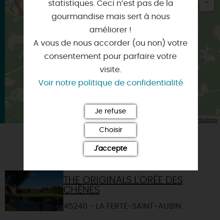
statistiques. Ceci n’est pas de la
gourmandise mais sert à nous
×
Itinéraire vers
améliorer !
LA FERTE-SAINT-AUBIN
A vous de nous accorder (ou non) votre
consentement pour parfaire votre
visite.
Voir notre politique de confidentialité
Je refuse
| Map data ©
Leaflet
OpenStreetMap contributors
Choisir
J'accepte
VOUS AIMEREZ AUSSI
THE ORIGINALS L'ORÉE DES
CHÊNES
45240 - LA FERTE-SAINT-AUBIN