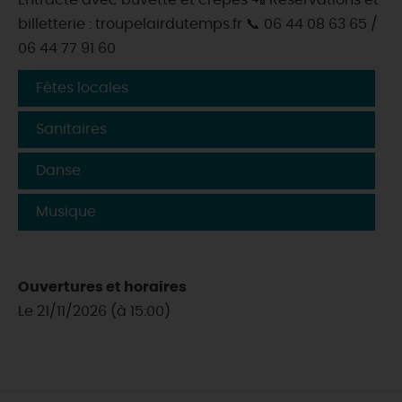
Entracte avec buvette et crêpes 📲 Réservations et
billetterie : troupelairdutemps.fr 📞 06 44 08 63 65 /
06 44 77 91 60
Fêtes locales
Sanitaires
Danse
Musique
Ouvertures et horaires
Le 21/11/2026 (à 15:00)