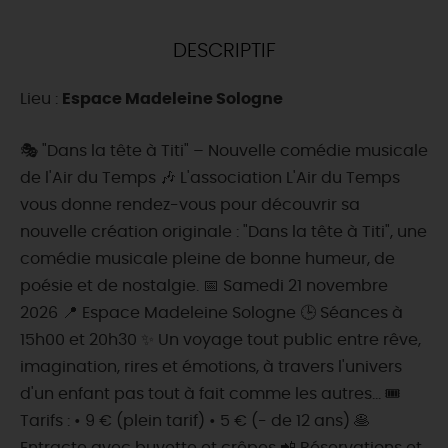
DEMAIN
DESCRIPTIF
Lieu :
Espace Madeleine Sologne
CE WEEK-END
🎭 "Dans la tête à Titi" – Nouvelle comédie musicale
de l'Air du Temps 🎶 L'association L'Air du Temps
CETTE SEMAINE
vous donne rendez-vous pour découvrir sa
nouvelle création originale : "Dans la tête à Titi", une
comédie musicale pleine de bonne humeur, de
TOUT L'AGENDA
poésie et de nostalgie. 📅 Samedi 21 novembre
2026 📍 Espace Madeleine Sologne 🕒 Séances à
15h00 et 20h30 ✨ Un voyage tout public entre rêve,
imagination, rires et émotions, à travers l'univers
d'un enfant pas tout à fait comme les autres... 🎟️
Tarifs : • 9 € (plein tarif) • 5 € (- de 12 ans) 🥞