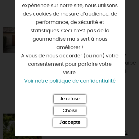
expérience sur notre site, nous utilisons
des cookies de mesure d’audience, de
VOUS AIMEREZ AUSSI
performance, de sécurité et
statistiques. Ceci n’est pas de la
GÎTE FORESTIER N°16
gourmandise mais sert à nous
45270 - NESPLOY
améliorer !
Nos gîtes comprennent : une pièce
A vous de nous accorder (ou non) votre
principale avec un coin cuisine équipé
consentement pour parfaire votre
de 2 plaques électriques, d'un mini-
visite.
four et d'un réfrig...
Voir notre politique de confidentialité
Je refuse
Choisir
JENNIFLEURS - SORTIE ET
J'accepte
ATELIERS PLANTES SAUVAGES
COMESTIBLES ET MÉDICINALES