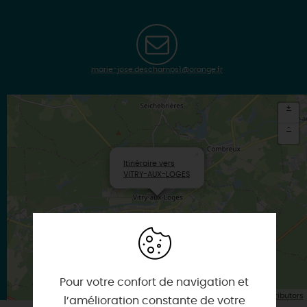
marie-jose.deschamps1@orange.fr
+
-
×
Itinéraire vers
VITRY-AUX-LOGES
Pour votre confort de navigation et
| Map data ©
Leaflet
OpenStreetMap contributors
l’amélioration constante de votre