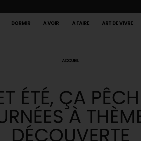
DORMIR
A VOIR
A FAIRE
ART DE VIVRE
ACCUEIL
T ÉTÉ, ÇA PÊCH
URNÉES À THÈME
DÉCOUVERTE