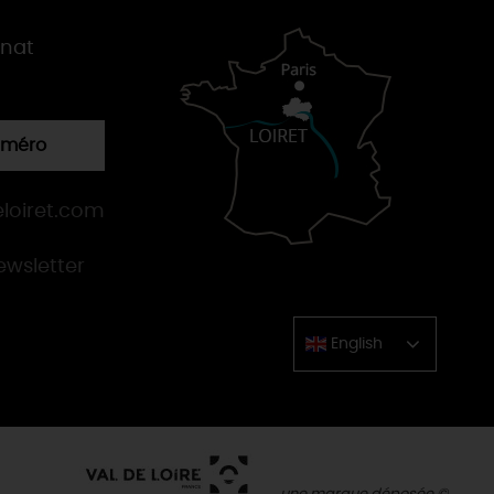
gnat
numéro
loiret.com
newsletter
English
Chinese