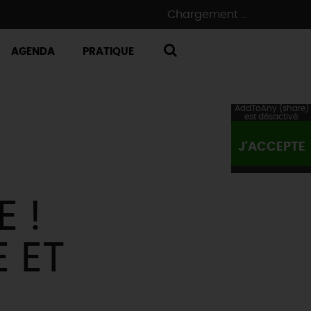
Chargement ...
AGENDA
PRATIQUE
RECHERCHE
AddToAny (share)
est désactivé.
J'ACCEPTE
E !
 ET