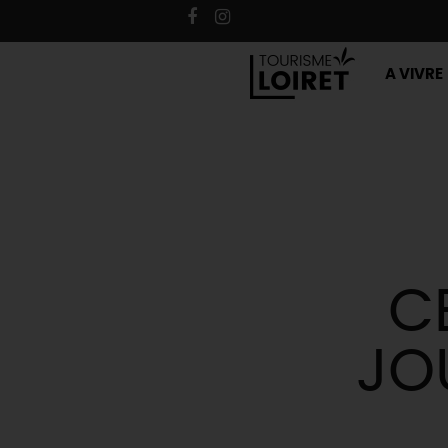
A VIVRE
CE
JO