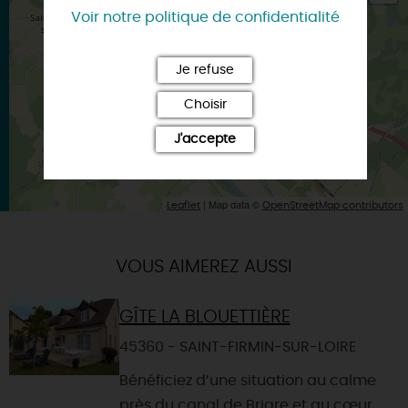
Voir notre politique de confidentialité
×
Itinéraire vers
BRIARE
Je refuse
Choisir
J'accepte
| Map data ©
Leaflet
OpenStreetMap contributors
VOUS AIMEREZ AUSSI
GÎTE LA BLOUETTIÈRE
45360 - SAINT-FIRMIN-SUR-LOIRE
Bénéficiez d’une situation au calme
près du canal de Briare et au cœur