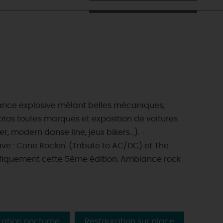
iance explosive mêlant belles mécaniques,
otos toutes marques et exposition de voitures
 modern danse line, jeux bikers...). -
ve : Cone Rockin' (Tribute to AC/DC) et The
gnifiquement cette 5ème édition. Ambiance rock
ES INCONTOURNABLES
ADE IN LOIRET
tation nocturne
Restauration sur place