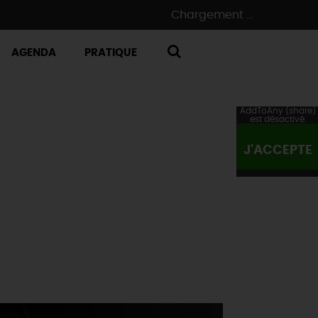
Chargement ...
AGENDA
PRATIQUE
RECHERCHE
AddToAny (share)
est désactivé.
J'ACCEPTE