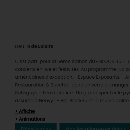
Lieu :
R de Loisirs
C'est parti pour la 5ème édition du « BLOCK 45 
concerts en live et festivités. Au programme : La
américaines d'exception. - Espace Exposants. - Anim
Restauration & Buvette : boire un verre et manger
Satisguys. - Feu d’artifice : Un grand spectacle 
assurée à Neuvy ! - Par Block45 et la municipalité
> Affiche
EN MODE
CIRCUITS
> Animations
ON A TESTÉ
CULTURE
POUR VOUS
Fêtes locales
Manifestation en extérieur