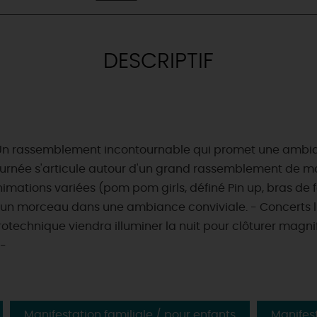
DESCRIPTIF
» : Un rassemblement incontournable qui promet une amb
 journée s'articule autour d'un grand rassemblement de m
ations variées (pom pom girls, définé Pin up, bras de fer,
 un morceau dans une ambiance conviviale. - Concerts li
pyrotechnique viendra illuminer la nuit pour clôturer ma
 -
& BALADES
TOUS À
L'EAU !
VOS
L
NATURE
ENVIES
M
Manifestation familiale / pour enfants
Manifes