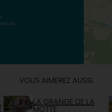
TOUTES LES VISITES
TOUTES LES ACTIVITÉS
s
SULLIAS
VOUS AIMEREZ AUSSI
-
LA GRANGE DE LA
E
MOTTE