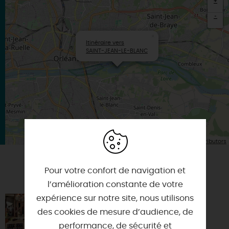
+
-
×
Itinéraire vers
SAINT-JEAN-LE-BLANC
| Map data ©
Leaflet
OpenStreetMap contributors
Pour votre confort de navigation et
VOUS AIMEREZ AUSSI
l’amélioration constante de votre
expérience sur notre site, nous utilisons
LA CAVE BY L'ANGE VINS
des cookies de mesure d’audience, de
45000 - ORLEANS
performance, de sécurité et