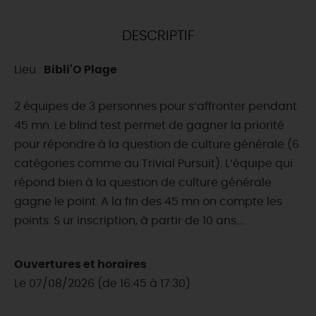
DEMAIN
DESCRIPTIF
Lieu :
Bibli'O Plage
CE WEEK-END
2 équipes de 3 personnes pour s’affronter pendant
45 mn. Le blind test permet de gagner la priorité
CETTE SEMAINE
pour répondre à la question de culture générale (6
catégories comme au Trivial Pursuit). L’équipe qui
répond bien à la question de culture générale
TOUT L'AGENDA
gagne le point. A la fin des 45 mn on compte les
points. S ur inscription, à partir de 10 ans....
Ouvertures et horaires
Le 07/08/2026 (de 16:45 à 17:30)