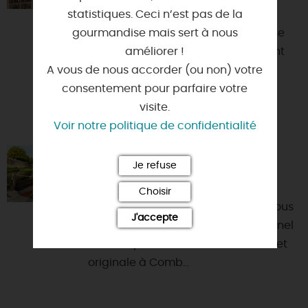
statistiques. Ceci n’est pas de la
Depuis 2001, Sabine Brochard
gourmandise mais sert à nous
Sommelière & Caviste vous propose
améliorer !
des thématiques différentes suivant
A vous de nous accorder (ou non) votre
les saisons et ses découverte...
consentement pour parfaire votre
visite.
Voir notre politique de confidentialité
ESCAPADES LIGÉRIENNES
Je refuse
45800 - COMBLEUX
Choisir
Avec Les Escapades Ligériennes, vous
J'accepte
naviguerez sur un bateau traditionnel
de Loire pour une aventure nature et
originale à Comb...