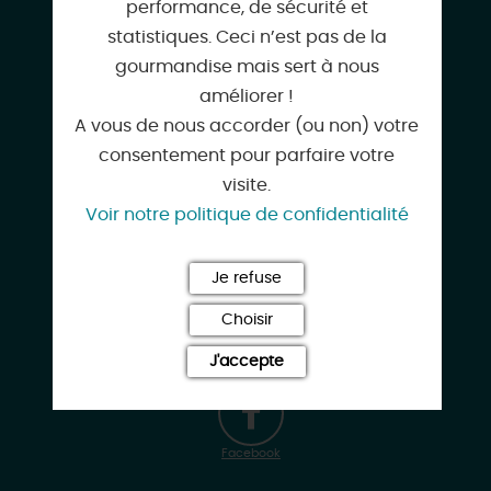
02 38 31 24 51
performance, de sécurité et
statistiques. Ceci n’est pas de la
gourmandise mais sert à nous
améliorer !
contact@ottlc.fr
A vous de nous accorder (ou non) votre
consentement pour parfaire votre
visite.
Voir notre politique de confidentialité
sancerre-pouilly-giennois.com
Je refuse
Choisir
Instagram
J'accepte
Facebook