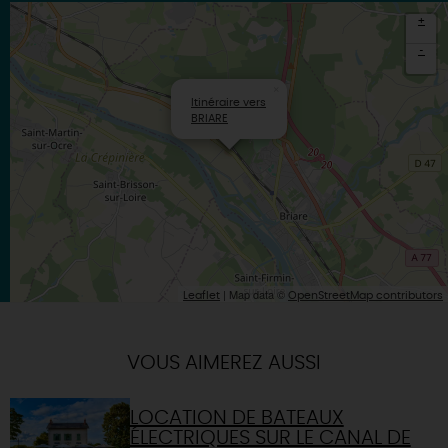
+
-
×
Itinéraire vers
BRIARE
| Map data ©
Leaflet
OpenStreetMap contributors
VOUS AIMEREZ AUSSI
LOCATION DE BATEAUX
ÉLECTRIQUES SUR LE CANAL DE