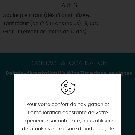
TARIFS
Adulte plein tarif (dès 18 ans) : 18,00€
Tarif réduit (de 12 à 17 ans inclus) : 8,00€
Gratuit (enfant de moins de 12 ans)
CONTACT & LOCALISATION
Balade-dégustation It's Wine Time dans les vignes
Lieu-dit Rivotte
Domaine Poupat & Fils
45250 BRIARE
Pour votre confort de navigation et
l’amélioration constante de votre
expérience sur notre site, nous utilisons
des cookies de mesure d’audience, de