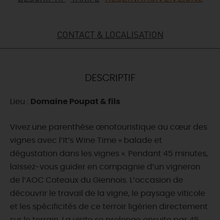
DEMAIN
CONTACT & LOCALISATION
CE WEEK-END
DESCRIPTIF
CETTE SEMAINE
Lieu :
Domaine Poupat & fils
Vivez une parenthèse œnotouristique au cœur des
TOUT L'AGENDA
vignes avec l’It’s Wine Time « balade et
dégustation dans les vignes ». Pendant 45 minutes,
laissez-vous guider en compagnie d’un vigneron
de l’AOC Coteaux du Giennois. L’occasion de
découvrir le travail de la vigne, le paysage viticole
et les spécificités de ce terroir ligérien directement