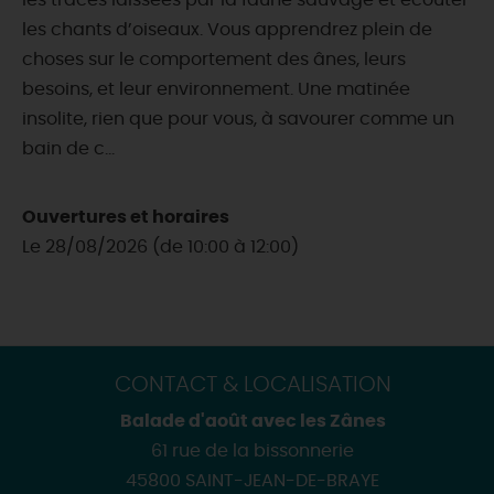
les traces laissées par la faune sauvage et écouter
les chants d’oiseaux. Vous apprendrez plein de
choses sur le comportement des ânes, leurs
besoins, et leur environnement. Une matinée
insolite, rien que pour vous, à savourer comme un
bain de c...
Ouvertures et horaires
Le 28/08/2026 (de 10:00 à 12:00)
CONTACT & LOCALISATION
Balade d'août avec les Zânes
61 rue de la bissonnerie
45800 SAINT-JEAN-DE-BRAYE