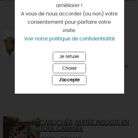
améliorer !
A vous de nous accorder (ou non) votre
VOUS AIMEREZ AUSSI
consentement pour parfaire votre
visite.
LA CHASSE AU TRÉSORLÉANS
Voir notre politique de confidentialité
45000 - ORLEANS
Je refuse
Vous aimez le patrimoine ? Les
enquêtes ? Les escape game ? Vous
Choisir
voulez faire une activité de groupe
J'accepte
ludique ? Rejoignez-nous p...
CABOCHÉR, NUITÉE INSOLITE EN
TOUE CABANÉE