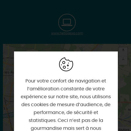
www.helloasso.com
+
-
×
Itinéraire vers
SAINT-JEAN-DE-BRAYE
Pour votre confort de navigation et
l’amélioration constante de votre
expérience sur notre site, nous utilisons
des cookies de mesure d’audience, de
performance, de sécurité et
statistiques. Ceci n’est pas de la
gourmandise mais sert à nous
| Map data ©
Leaflet
OpenStreetMap contributors