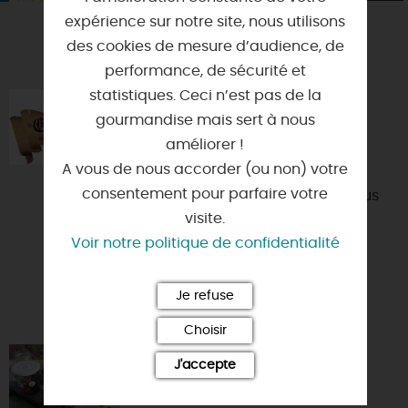
expérience sur notre site, nous utilisons
des cookies de mesure d’audience, de
VOUS AIMEREZ AUSSI
performance, de sécurité et
statistiques. Ceci n’est pas de la
LA CHASSE AU TRÉSORLÉANS
gourmandise mais sert à nous
45000 - ORLEANS
améliorer !
A vous de nous accorder (ou non) votre
Vous aimez le patrimoine ? Les
consentement pour parfaire votre
enquêtes ? Les escape game ? Vous
visite.
voulez faire une activité de groupe
Voir notre politique de confidentialité
ludique ? Rejoignez-nous p...
Je refuse
Choisir
OFILDELO ORLÉANS
J'accepte
45000 - ORLEANS