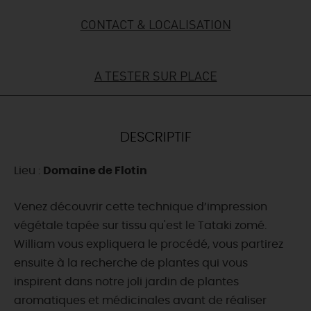
CONTACT & LOCALISATION
DEMAIN
A TESTER SUR PLACE
CE WEEK-END
CETTE SEMAINE
DESCRIPTIF
Lieu :
Domaine de Flotin
TOUT L'AGENDA
Venez découvrir cette technique d’impression
végétale tapée sur tissu qu'est le Tataki zomé.
William vous expliquera le procédé, vous partirez
ensuite à la recherche de plantes qui vous
inspirent dans notre joli jardin de plantes
aromatiques et médicinales avant de réaliser