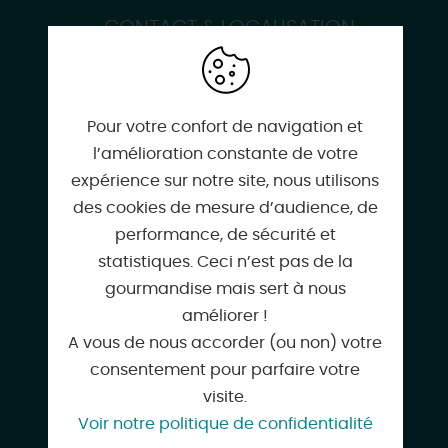
CONTACT & LOCALISATION
Atelier impression végétale Tataki-Zomé
1 Route Boiscommun
45340 NIBELLE
Pour votre confort de navigation et
l’amélioration constante de votre
expérience sur notre site, nous utilisons
des cookies de mesure d’audience, de
performance, de sécurité et
contact@domainedeflotin.com
statistiques. Ceci n’est pas de la
gourmandise mais sert à nous
améliorer !
A vous de nous accorder (ou non) votre
www.domainedeflotin.com
consentement pour parfaire votre
visite.
Voir notre politique de confidentialité
Facebook