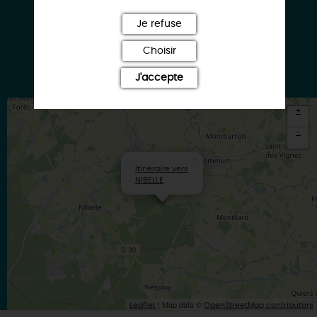
Je refuse
Choisir
Instagram
J'accepte
+
-
×
Itinéraire vers
NIBELLE
| Map data ©
Leaflet
OpenStreetMap contributors