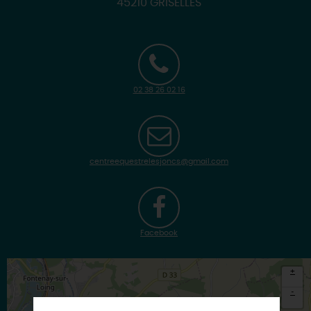
45210 GRISELLES
02 38 26 02 16
centreequestrelesjoncs@gmail.com
Facebook
+
-