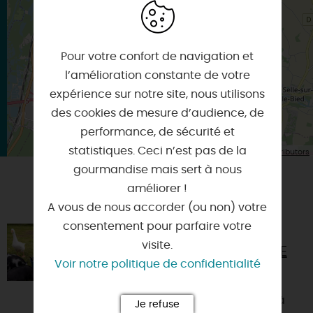
×
Itinéraire vers
GRISELLES
Pour votre confort de navigation et
l’amélioration constante de votre
expérience sur notre site, nous utilisons
des cookies de mesure d’audience, de
performance, de sécurité et
statistiques. Ceci n’est pas de la
| Map data ©
Leaflet
OpenStreetMap contributors
gourmandise mais sert à nous
améliorer !
VOUS AIMEREZ AUSSI
A vous de nous accorder (ou non) votre
consentement pour parfaire votre
LES ACTIVITÉS DES CLÉS DE LA
visite.
FERME - FERME PÉDAGOGIQUE
Voir notre politique de confidentialité
45210 - CHEVANNES
Les Clés de la Ferme vous invitent à
Je refuse