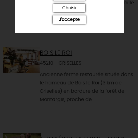
vivre une parenthèse nature en famille
Choisir
ou en groupe ! Au programme :
découverte des animaux...
J'accepte
BOIS LE ROI
45210 - GRISELLES
Ancienne ferme restaurée située dans
le hameau de Bois le Roi (3 km de
Griselles) en bordure de la forêt de
Montargis, proche de...