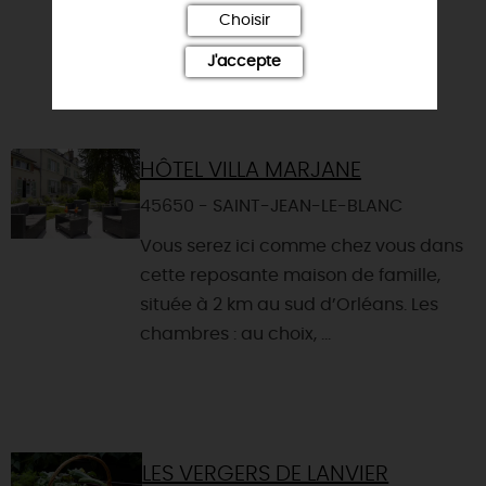
Choisir
Orléans. Dans une ambiance
chaleureuse au cœur de la natu...
J'accepte
HÔTEL VILLA MARJANE
45650 - SAINT-JEAN-LE-BLANC
Vous serez ici comme chez vous dans
cette reposante maison de famille,
située à 2 km au sud d’Orléans. Les
chambres : au choix, ...
LES VERGERS DE LANVIER