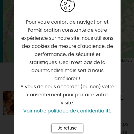
Itinéraire vers
ARDON
Pour votre confort de navigation et
l’amélioration constante de votre
expérience sur notre site, nous utilisons
des cookies de mesure d’audience, de
performance, de sécurité et
| Map data ©
Leaflet
OpenStreetMap contributors
statistiques. Ceci n’est pas de la
gourmandise mais sert à nous
améliorer !
VOUS AIMEREZ AUSSI
A vous de nous accorder (ou non) votre
consentement pour parfaire votre
LES ATELIERS DE LA DEMEURE DE
CAMPAGNE
visite.
Voir notre politique de confidentialité
45071 - ORLEANS
Offrez-vous un moment hors du temps
Je refuse
à la Demeure de Campagne – Novotel