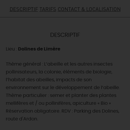
DESCRIPTIF
TARIFS
CONTACT & LOCALISATION
DEMAIN
CE WEEK-END
DESCRIPTIF
Lieu :
Dolines de Limère
CETTE SEMAINE
Thème général : L’abeille et les autres insectes
pollinisateurs, la colonie, éléments de biologie,
TOUT L'AGENDA
l’habitat des abeilles, impacts de son
environnement sur le développement de l’abeille.
Thème particulier : semer et planter des plantes
mellifères et / ou pollinifères, apiculture « Bio »
Réservation obligatoire. RDV : Parking des Dolines,
route d'Ardon.