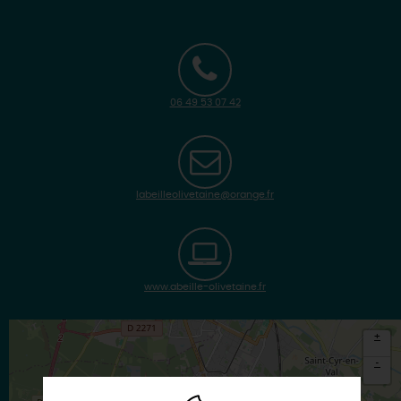
06 49 53 07 42
labeilleolivetaine@orange.fr
www.abeille-olivetaine.fr
+
-
×