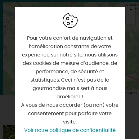
+
-
×
Itinéraire vers
Pour votre confort de navigation et
BRIARE
l’amélioration constante de votre
expérience sur notre site, nous utilisons
des cookies de mesure d’audience, de
performance, de sécurité et
statistiques. Ceci n’est pas de la
gourmandise mais sert à nous
| Map data ©
Leaflet
OpenStreetMap contributors
améliorer !
A vous de nous accorder (ou non) votre
consentement pour parfaire votre
VOUS AIMEREZ AUSSI
visite.
Voir notre politique de confidentialité
SORTIE DÉCOUVERTE DES
PLANTES SAUVAGES