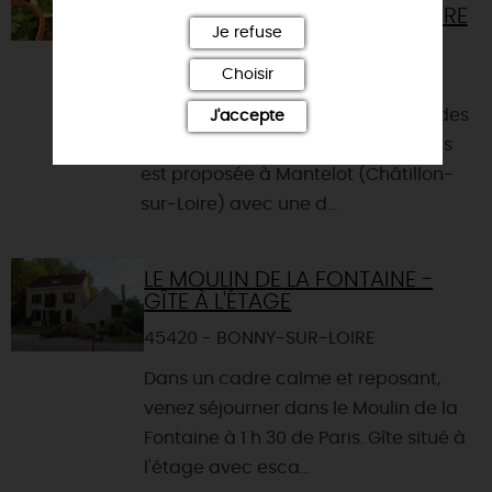
COMESTIBLES EN BORD DE LOIRE
Je refuse
ET CANAUX
45360 - CHATILLON-SUR-LOIRE
Choisir
Une sortie nature à la découverte des
J'accepte
plantes sauvages comestibles vous
est proposée à Mantelot (Châtillon-
sur-Loire) avec une d...
LE MOULIN DE LA FONTAINE -
GÎTE À L'ÉTAGE
45420 - BONNY-SUR-LOIRE
Dans un cadre calme et reposant,
venez séjourner dans le Moulin de la
Fontaine à 1 h 30 de Paris. Gîte situé à
l'étage avec esca...