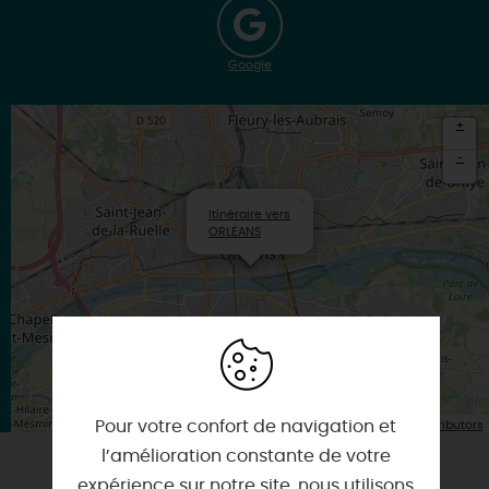
Google
+
-
×
Itinéraire vers
ORLEANS
| Map data ©
Pour votre confort de navigation et
Leaflet
OpenStreetMap contributors
l’amélioration constante de votre
expérience sur notre site, nous utilisons