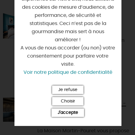
VOUS AIMEREZ AUSSI
des cookies de mesure d’audience, de
performance, de sécurité et
HÔTEL DES CÈDRES
statistiques. Ceci n’est pas de la
45000 - ORLEANS
gourmandise mais sert à nous
améliorer !
Hotel de caractère bénéficiant d'un
A vous de nous accorder (ou non) votre
cadre privilégié dans un quartier
consentement pour parfaire votre
Orléanais réputé pour son calme.
visite.
L'hôtel des Cèdres se tro...
Voir notre politique de confidentialité
Je refuse
Choisir
LA BOUTIQUE MARTIN-POURET -
BOIGNY-SUR-BIONNE
J'accepte
45760 - BOIGNY-SUR-BIONNE
La Maison Martin-Pouret vous propose