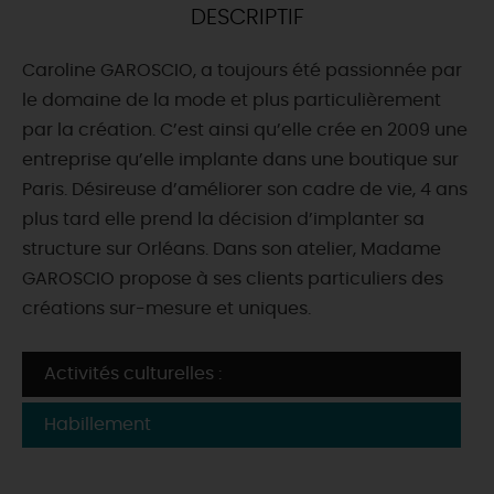
DESCRIPTIF
DEMAIN
Caroline GAROSCIO, a toujours été passionnée par
le domaine de la mode et plus particulièrement
CE WEEK-END
par la création. C’est ainsi qu’elle crée en 2009 une
entreprise qu’elle implante dans une boutique sur
Paris. Désireuse d’améliorer son cadre de vie, 4 ans
CETTE SEMAINE
plus tard elle prend la décision d’implanter sa
structure sur Orléans. Dans son atelier, Madame
GAROSCIO propose à ses clients particuliers des
TOUT L'AGENDA
créations sur-mesure et uniques.
Activités culturelles :
Habillement