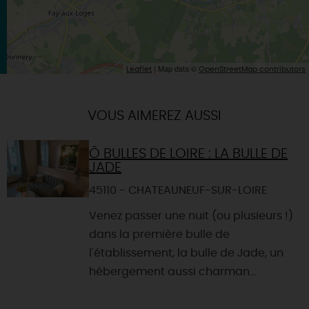
| Map data ©
Leaflet
OpenStreetMap contributors
VOUS AIMEREZ AUSSI
Ô BULLES DE LOIRE : LA BULLE DE
JADE
45110 - CHATEAUNEUF-SUR-LOIRE
Venez passer une nuit (ou plusieurs !)
dans la première bulle de
l'établissement, la bulle de Jade, un
hébergement aussi charman...