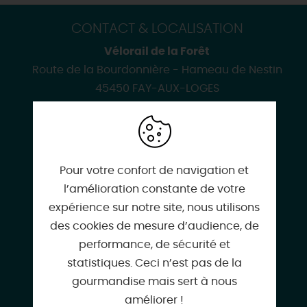
CONTACT & LOCALISATION
Vélorail de la Forêt
Route de la Bourdonnière - Hameau de Nestin
45450 FAY-AUX-LOGES
Pour votre confort de navigation et
06 66 91 74 68
l’amélioration constante de votre
expérience sur notre site, nous utilisons
des cookies de mesure d’audience, de
performance, de sécurité et
veloraildelaforet@gmail.com
statistiques. Ceci n’est pas de la
gourmandise mais sert à nous
améliorer !