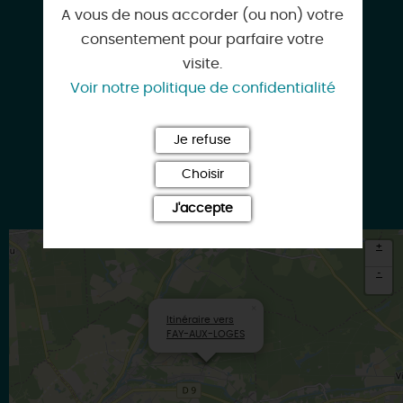
velorail45.fr
A vous de nous accorder (ou non) votre
consentement pour parfaire votre
visite.
Voir notre politique de confidentialité
Facebook
Je refuse
Choisir
Instagram
J'accepte
+
-
×
Itinéraire vers
FAY-AUX-LOGES