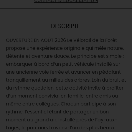
DEMAIN
DESCRIPTIF
CE WEEK-END
OUVERTURE EN AOÛT 2026 Le Vélorail de la Forêt
propose une expérience originale qui mêle nature,
CETTE SEMAINE
détente et aventure douce. Le principe est simple :
embarquer à bord d’un petit véhicule installé sur
une ancienne voie ferrée et avancer en pédalant
TOUT L'AGENDA
tranquillement au milieu des arbres. Loin du bruit et
du rythme quotidien, cette activité invite à profiter
d’un moment convivial en famille, entre amis ou
même entre collègues. Chacun participe à son
rythme, l’essentiel étant de partager un bon
moment au grand air. Installé près de Fay-aux-
Loges, le parcours traverse l’un des plus beaux