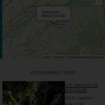
×
Itinéraire vers
MAREAU-AUX-PRES
| Map data ©
Leaflet
OpenStreetMap contributors
VOUS AIMEREZ AUSSI
LES JARDINS DE
ROQUELIN
45130 - MEUNG-
SUR-LOIRE