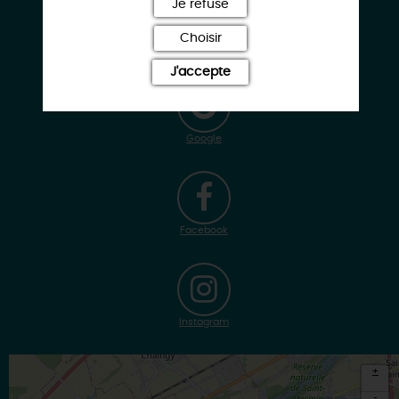
Je refuse
Choisir
www.barraultvalerie.com
J'accepte
Google
Facebook
Instagram
+
-