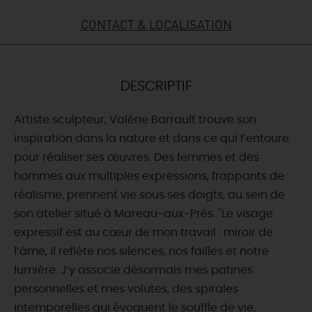
CONTACT & LOCALISATION
DEMAIN
CE WEEK-END
DESCRIPTIF
Artiste sculpteur, Valérie Barrault trouve son
CETTE SEMAINE
inspiration dans la nature et dans ce qui l’entoure
pour réaliser ses œuvres. Des femmes et des
hommes aux multiples expressions, frappants de
TOUT L'AGENDA
réalisme, prennent vie sous ses doigts, au sein de
son atelier situé à Mareau-aux-Prés. "Le visage
expressif est au cœur de mon travail : miroir de
l’âme, il reflète nos silences, nos failles et notre
lumière. J’y associe désormais mes patines
personnelles et mes volutes, des spirales
intemporelles qui évoquent le souffle de vie,