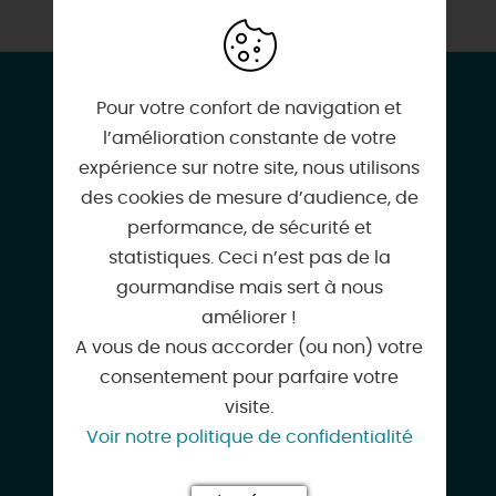
CONTACT & LOCALISATION
Pour votre confort de navigation et
Valérie Barrault, artiste sculpteur
l’amélioration constante de votre
155 Rue du Passage
expérience sur notre site, nous utilisons
45370 MAREAU-AUX-PRES
des cookies de mesure d’audience, de
performance, de sécurité et
statistiques. Ceci n’est pas de la
gourmandise mais sert à nous
améliorer !
07 85 57 06 18
A vous de nous accorder (ou non) votre
consentement pour parfaire votre
visite.
Voir notre politique de confidentialité
visagesdelaterre@gmail.com