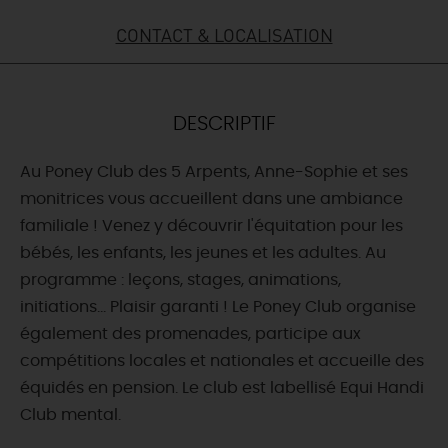
CONTACT & LOCALISATION
DEMAIN
CE WEEK-END
DESCRIPTIF
Au Poney Club des 5 Arpents, Anne-Sophie et ses
CETTE SEMAINE
monitrices vous accueillent dans une ambiance
familiale ! Venez y découvrir l'équitation pour les
bébés, les enfants, les jeunes et les adultes. Au
TOUT L'AGENDA
programme : leçons, stages, animations,
initiations... Plaisir garanti ! Le Poney Club organise
également des promenades, participe aux
compétitions locales et nationales et accueille des
équidés en pension. Le club est labellisé Equi Handi
Club mental.