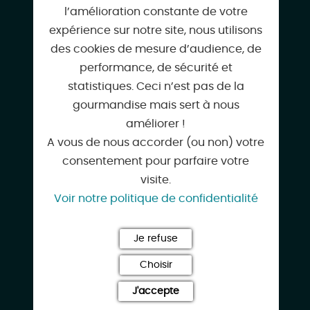
l’amélioration constante de votre
expérience sur notre site, nous utilisons
des cookies de mesure d’audience, de
performance, de sécurité et
06 07 13 35 40
statistiques. Ceci n’est pas de la
gourmandise mais sert à nous
améliorer !
A vous de nous accorder (ou non) votre
pc5arpents@gmail.com
consentement pour parfaire votre
visite.
Voir notre politique de confidentialité
www.pc5a.ffe.com
Je refuse
Choisir
J'accepte
Google