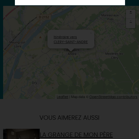
+
-
×
Itinéraire vers
CLERY-SAINT-ANDRE
| Map data ©
Leaflet
OpenStreetMap contributors
VOUS AIMEREZ AUSSI
LA GRANGE DE MON PÈRE