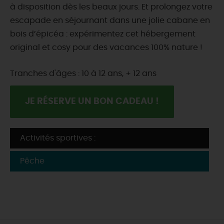
à disposition dès les beaux jours. Et prolongez votre
escapade en séjournant dans une jolie cabane en
bois d’épicéa : expérimentez cet hébergement
original et cosy pour des vacances 100% nature !
Tranches d'âges : 10 à 12 ans, + 12 ans
JE RÉSERVE UN BON CADEAU !
Activités sportives :
Pêche