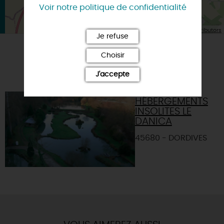
Voir notre politique de confidentialité
| Map data ©
Leaflet
OpenStreetMap contributors
Je refuse
Choisir
A TESTER ÉGALEMENT SUR PLACE OU À
PROXIMITÉ
J'accepte
HÉBERGEMENTS
INSOLITES LE
DANICA
45680 - DORDIVES