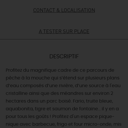
CONTACT & LOCALISATION
DEMAIN
A TESTER SUR PLACE
CE WEEK-END
CETTE SEMAINE
DESCRIPTIF
Profitez du magnifique cadre de ce parcours de
TOUT L'AGENDA
pêche à la mouche qui s’étend sur plusieurs plans
d’eau composés d’une rivière, d’une source à l'eau
cristalline ainsi que des méandres sur environ 2
hectares dans un parc boisé. Fario, truite bleue,
aquabonita, tigre et saumon de fontaine... il y en a
pour tous les goûts ! Profitez d'un espace pique-
nique avec barbecue, frigo et four micro-onde, mis