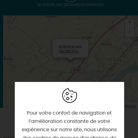
la-grange-aux-peintures.blogspot.com
+
-
×
Itinéraire vers
VILLORCEAU
| Map data ©
Leaflet
OpenStreetMap contributors
Pour votre confort de navigation et
l’amélioration constante de votre
VOUS AIMEREZ AUSSI
expérience sur notre site, nous utilisons