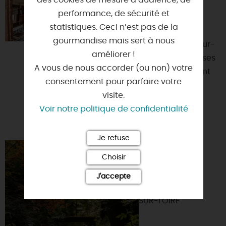
des cookies de mesure d’audience, de
LE BATEAU ATELIER
performance, de sécurité et
45130 - MEUNG-SUR-LOIRE
statistiques. Ceci n’est pas de la
gourmandise mais sert à nous
Sur les berges de Loire, à Meung-sur-
améliorer !
Loire, proche du centre-ville et de ses
A vous de nous accorder (ou non) votre
monuments, venez vivre un moment
consentement pour parfaire votre
inoubliable le te...
visite.
Voir notre politique de confidentialité
Je refuse
JARDIN
Choisir
ARBORETUM
D'ILEX
J'accepte
45130 - MEUNG-
SUR-LOIRE