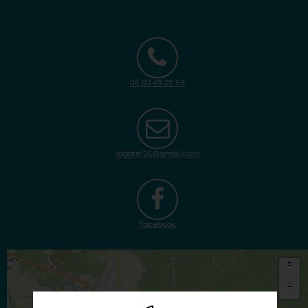
06 03 49 25 69
lagare126@gmail.com
Facebook
+
-