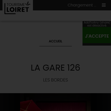
Chargement ...
AddToAny (share)
est désactivé.
J'ACCEPTE
ON A TESTÉ
POUR VOUS
ACCUEIL
HÉBERGEMENTS
VOS
ENVIES
CULTURE
HÉBERGEMENTS
LES INCONTOURNABLES
MADE IN LOIRET
LA GARE 126
INSOLITES
EN MODE
CIRCUITS
& BALADES
NATURE
RÉSERVER
MAINTENANT
LES BORDES
Où manger
TOUS À
L'EAU !
VILLES & VILLAGES
Maîtres
restaurateurs
A NE PAS
RATER
EN MODE
NATURE
& AVENTURE
Nos
marchés
Téléchargez le Guide de l'été 2026 🤽🌞
TOUTES LES VISITES
Artistes et Artisans d'Art
TOURISME &
HANDICAP
...ET
AUSSI
Avis de fraicheur ici pour éviter la chaleur 🥵
Nos
spécialités du terroir
et
producteurs