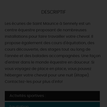
DEMAIN
DESCRIPTIF
Les écuries de Saint Maurice à Sennely est un
CE WEEK-END
centre équestre proposant de nombreuses
installations pour faire travailler votre cheval. Il
propose également des cours d'équitation, des
CETTE SEMAINE
cours découverte, des stages tout au long de
l'année et des balades accompagnées. Une façon
d'entrer dans le monde équestre en douceur. Si
TOUT L'AGENDA
vous voyagez de place en place, vous pouvez
héberger votre cheval pour une nuit (étape).
Contactez-les pour plus d'info!
Activités sportives :
Equitation