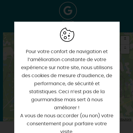
Google
+
-
Pour votre confort de navigation et
×
l’amélioration constante de votre
Itinéraire vers
expérience sur notre site, nous utilisons
SENNELY
des cookies de mesure d’audience, de
performance, de sécurité et
statistiques. Ceci n’est pas de la
gourmandise mais sert à nous
améliorer !
A vous de nous accorder (ou non) votre
| Map data ©
Leaflet
OpenStreetMap contributors
consentement pour parfaire votre
visite.