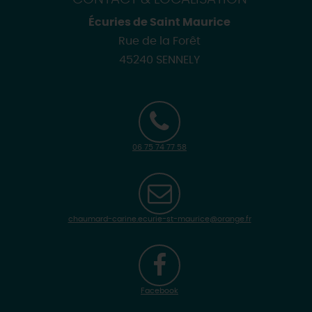
Écuries de Saint Maurice
Rue de la Forêt
45240 SENNELY
06 75 74 77 58
chaumard-carine.ecurie-st-maurice@orange.fr
Facebook