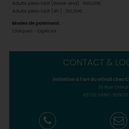
Golfs
Adulte plein tarif (Week-end) : 400,00€
Les visites accompagnées 
Motorisés
Adulte plein tarif (4h ) : 150,00€
Loir'Etape, pour visiter l
H
Modes de paiement
Chèques - Espèces
CONTACT & LOC
Initiation à l'art du vitrail che
20 Rue Orléa
45730 SAINT-BENOI