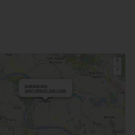
udiques
Meung-sur-Loire
aludik
La Beauce
éatives
Le Gâtinais
Sacré patrimoine religieux
T
L'oratoire carolingien de Germigny-
des-Prés
Le Loiret, un département fleuri
+
-
×
Itinéraire vers
SAINT-BENOIT-SUR-LOIRE