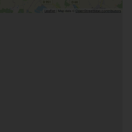
| Map data ©
Leaflet
OpenStreetMap contributors