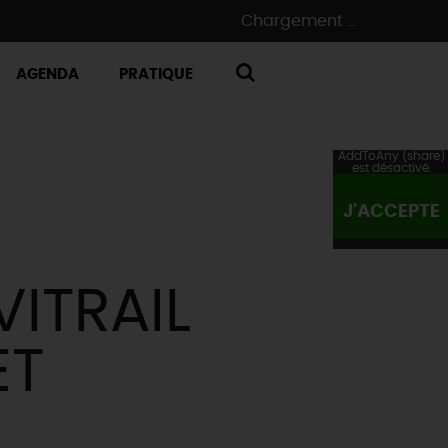
Chargement ...
AGENDA
PRATIQUE
RECHERCHE
AddToAny (share)
est désactivé.
J'ACCEPTE
VITRAIL
ET