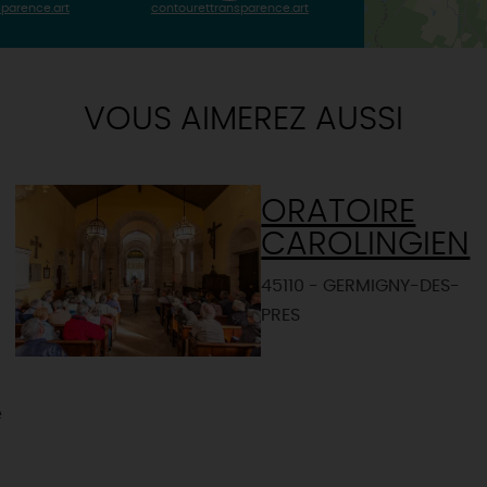
parence.art
contourettransparence.art
VOUS AIMEREZ AUSSI
ORATOIRE
CAROLINGIEN
45110 - GERMIGNY-DES-
PRES
é