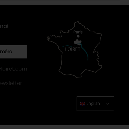
gnat
numéro
loiret.com
newsletter
English
Chinese