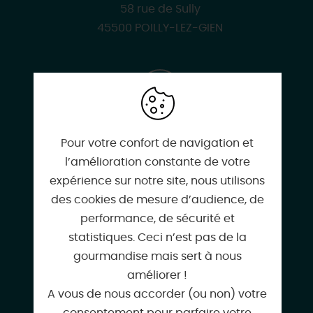
58 rue de Sully
45500 POILLY-LEZ-GIEN
02 38 67 04 77
Pour votre confort de navigation et
l’amélioration constante de votre
expérience sur notre site, nous utilisons
06 14 04 28 00
des cookies de mesure d’audience, de
performance, de sécurité et
statistiques. Ceci n’est pas de la
gourmandise mais sert à nous
etrierwallon@hotmail.fr
améliorer !
A vous de nous accorder (ou non) votre
consentement pour parfaire votre