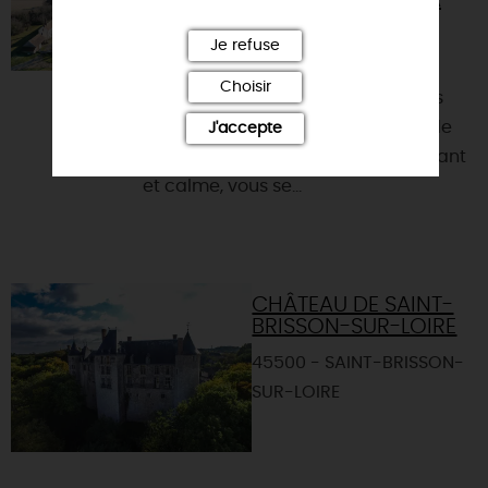
GÎTE "AU CLAIR DE LUNE" DE LA
FERME DU BUISSON
Je refuse
45250 - BRIARE
Choisir
L'ancienne "ferme du Buisson" vous
accueille dans son gîte « Au clair de
J'accepte
lune» . Situé dans un cadre verdoyant
et calme, vous se...
CHÂTEAU DE SAINT-
BRISSON-SUR-LOIRE
45500 - SAINT-BRISSON-
SUR-LOIRE