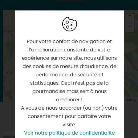
+
-
×
Pour votre confort de navigation et
Itinéraire vers
SAINT-MARTIN-SUR-OCRE
l’amélioration constante de votre
expérience sur notre site, nous utilisons
des cookies de mesure d’audience, de
performance, de sécurité et
statistiques. Ceci n’est pas de la
gourmandise mais sert à nous
améliorer !
| Map data ©
Leaflet
OpenStreetMap contributors
A vous de nous accorder (ou non) votre
consentement pour parfaire votre
VOUS AIMEREZ AUSSI
visite.
Voir notre politique de confidentialité