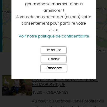
×
gourmandise mais sert à nous
Itinéraire vers
DORDIVES
améliorer !
A vous de nous accorder (ou non) votre
consentement pour parfaire votre
visite.
Voir notre politique de confidentialité
| Map data ©
Je refuse
Leaflet
OpenStreetMap contributors
Choisir
VOUS AIMEREZ AUSSI
J'accepte
LES CLÉS DE LA FERME - FERME
PÉDAGOGIQUE
45210 - CHEVANNES
Au cœur du Gâtinais, venez profiter du