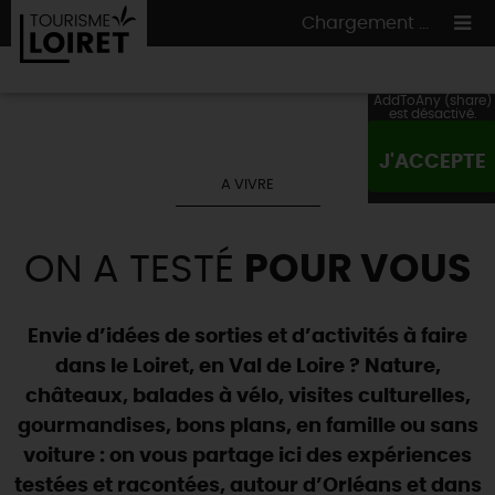
Chargement ...
AddToAny (share)
est désactivé.
J'ACCEPTE
ON A TESTÉ
POUR VOUS
A VIVRE
HÉBERGEMENTS
VOS
ENVIES
ON A TESTÉ
POUR VOUS
CULTURE
HÉBERGEMENTS
LES INCONTOURNABLES
MADE IN LOIRET
INSOLITES
EN MODE
CIRCUITS
& BALADES
NATURE
Envie d’idées de sorties et d’activités à faire
RÉSERVER
MAINTENANT
Où manger
dans le Loiret, en Val de Loire ? Nature,
TOUS À
L'EAU !
VILLES & VILLAGES
Maîtres
restaurateurs
châteaux, balades à vélo, visites culturelles,
A NE PAS
RATER
EN MODE
NATURE
& AVENTURE
Nos
marchés
gourmandises, bons plans, en famille ou sans
Téléchargez le Guide de l'été 2026 🤽🌞
TOUTES LES VISITES
Artistes et Artisans d'Art
TOURISME &
HANDICAP
voiture : on vous partage ici des expériences
...ET
AUSSI
Avis de fraicheur ici pour éviter la chaleur 🥵
Nos
spécialités du terroir
et
producteurs
testées et racontées, autour d’Orléans et dans