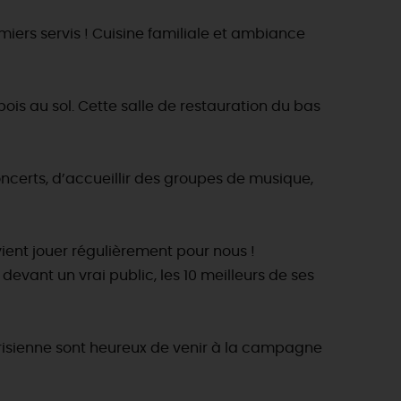
T
L'oratoire carolingien de Germigny-
des-Prés
emiers servis ! Cuisine familiale et ambiance
Le Loiret, un département fleuri
ois au sol. Cette salle de restauration du bas
oncerts, d’accueillir des groupes de musique,
ient jouer régulièrement pour nous !
evant un vrai public, les 10 meilleurs de ses
parisienne sont heureux de venir à la campagne