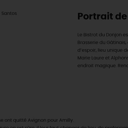
Portrait de
Le Bistrot du Donjon est
Brasserie du Gâtinais, 
d’espoir, lieu unique 
Marie Laure et Alphon
endroit magique. Renco
& BALADES
TOUS À
L'EAU !
se ont quitté Avignon pour Amilly.
VOS
L