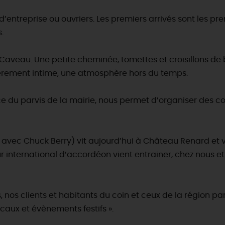
MAINTENAN
TOUTES LES VISITES
d’entreprise ou ouvriers. Les premiers arrivés sont les pr
TOUTES LES ACTIVITÉS
s.
Caveau. Une petite cheminée, tomettes et croisillons de b
ièrement intime, une atmosphère hors du temps.
ce du parvis de la mairie, nous permet d’organiser des c
t avec Chuck Berry) vit aujourd’hui à Château Renard et v
nternational d’accordéon vient entrainer, chez nous et d
, nos clients et habitants du coin et ceux de la région 
caux et évènements festifs ».