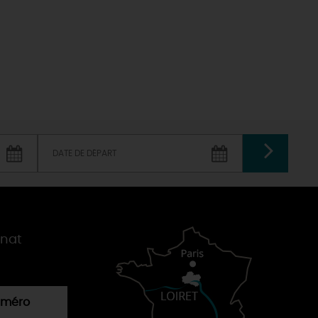
VALIDER
gnat
numéro