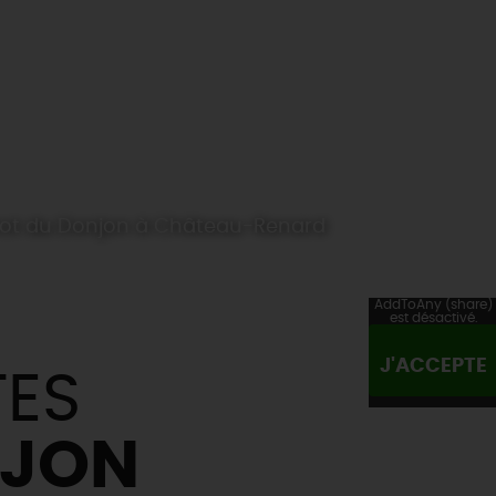
trot du Donjon à Château-Renard
AddToAny (share)
est désactivé.
J'ACCEPTE
TES
NJON