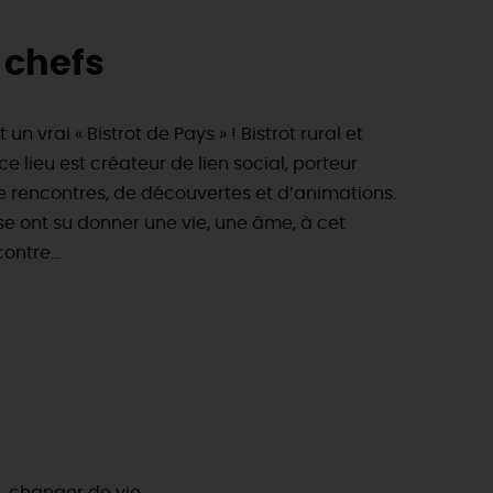
 chefs
 un vrai « Bistrot de Pays » ! Bistrot rural et
ce lieu est créateur de lien social, porteur
de rencontres, de découvertes et d’animations.
se ont su donner une vie, une âme, à cet
ntre...
ES INCONTOURNABLES