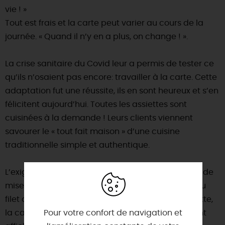
vie ! »
Tout est frais et la carte peut varier au cours de la
journée. « Quand il n’y en a plus, on change ! ».
La crise sanitaire du Covid leur a permis de tester ce
qu’ils n’osaient pas encore: travailler à la carte. Cette
adaptation fut une réussite, ils en sont heureux et s’en
félicitent aujourd’hui. Toutes les assiettes sont
cuisinées à la demande ! Leurs clients viennent
savourer le « tout fait maison » d’une cuisine
traditionnelle simple et authentique.
L’exigence sur la qualité des produits est toujours de
mise. De la race à viande Black Angus d'Irlande au
filet de bar au beurre citronné et piment d’Espelette,
la carte est généreuse et alléchante. Le restaurant
Pour votre confort de navigation et