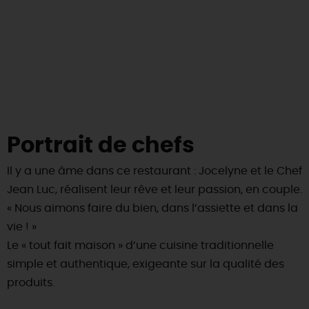
SE REPÉRER,
SE DÉPLACER
Visites
gourmandes
et
créatives
Des vacances auprès des animaux 🐎
Vins et
vignobles
TOUTES LES ACTIVITÉS
INFOS &
SERVICES
(re)Découvrir les coulisses de la Faïencerie de
Chic,
une aire de pique-nique
Gien !
Par ici les
guinguettes
RÉSERVER
MAINTENANT
Expérimenter
les parcours Baludik
🕵️
Que rapporter du Loiret ?
La Route des
Métiers d'Art
Une saison de festivals 🎉
TOUT L'ART DE VIVRE
Rendez-vous de la nature en 2026
Portrait de chefs
Des sorties en famille dans le Loiret !
Il y a une âme dans ce restaurant : Jocelyne et le Chef
Jean Luc, réalisent leur rêve et leur passion, en couple.
Programme des animations "Loiret au fil de l'eau"
2026
« Nous aimons faire du bien, dans l’assiette et dans la
vie ! »
Où sortir ?
Le « tout fait maison » d’une cuisine traditionnelle
simple et authentique, exigeante sur la qualité des
produits.
AUJOURD'HUI