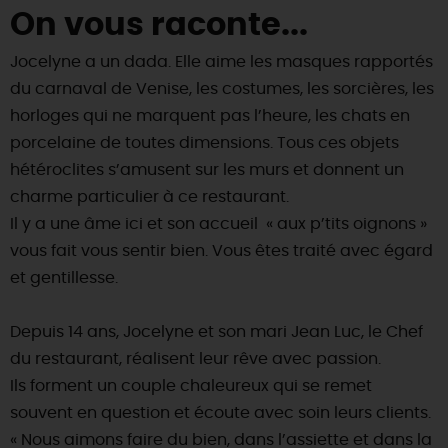
On vous raconte...
DEMAIN
Jocelyne a un dada. Elle aime les masques rapportés
du carnaval de Venise, les costumes, les sorcières, les
CE WEEK-END
horloges qui ne marquent pas l’heure, les chats en
porcelaine de toutes dimensions. Tous ces objets
hétéroclites s’amusent sur les murs et donnent un
CETTE SEMAINE
charme particulier à ce restaurant.
Il y a une âme ici et son accueil « aux p’tits oignons »
vous fait vous sentir bien. Vous êtes traité avec égard
TOUT L'AGENDA
et gentillesse.
Depuis 14 ans, Jocelyne et son mari Jean Luc, le Chef
du restaurant, réalisent leur rêve avec passion.
Ils forment un couple chaleureux qui se remet
souvent en question et écoute avec soin leurs clients.
« Nous aimons faire du bien, dans l’assiette et dans la