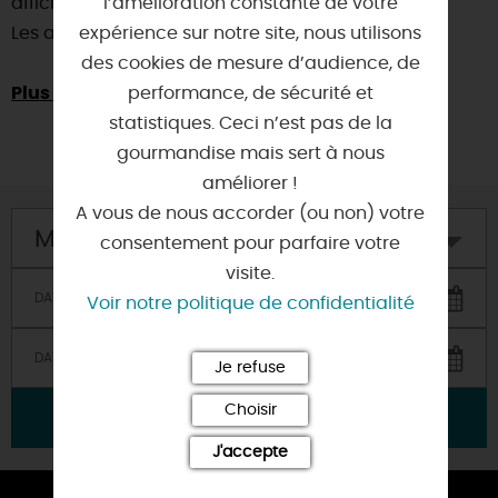
affiche souvent complet le soir.
l’amélioration constante de votre
Les afficionados le savent et réservent leur table !
expérience sur notre site, nous utilisons
des cookies de mesure d’audience, de
Plus d'infos ici
performance, de sécurité et
.
statistiques. Ceci n’est pas de la
gourmandise mais sert à nous
améliorer !
A vous de nous accorder (ou non) votre
Mon hôtel
consentement pour parfaire votre
visite.
Voir notre politique de confidentialité
Je refuse
Choisir
VALIDER
J'accepte