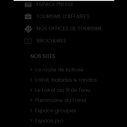
ESPACE PRESSE
TOURISME D’AFFAIRES
NOS OFFICES DE TOURISME
BROCHURES
NOS SITES
La route de la Rose
Loiret, balades & randos
Le Loiret au fil de l'eau
Patrimoine du Loiret
Espace groupes
Espace pro