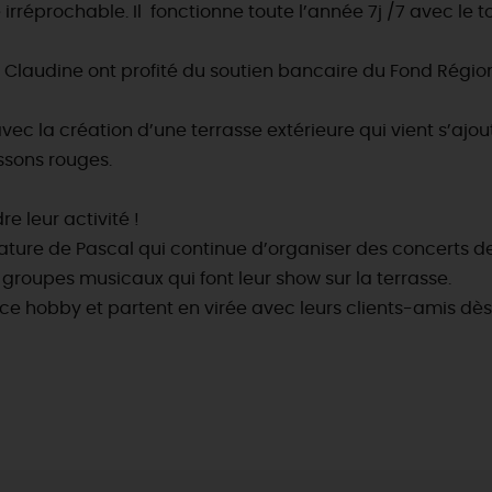
rréprochable. Il fonctionne toute l’année 7j /7 avec le t
 et Claudine ont profité du soutien bancaire du Fond Régi
ec la création d’une terrasse extérieure qui vient s’ajoute
ssons rouges.
re leur activité !
ture de Pascal qui continue d’organiser des concerts de r
groupes musicaux qui font leur show sur la terrasse.
e hobby et partent en virée avec leurs clients-amis dès q