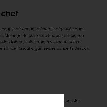
 chef
un couple détonnant d’énergie déployée dans
ant. Mélange de bois et de briques, ambiance
e « factory ». Ils seront à vos petits soins !
’enfance, Pascal organise des concerts de rock,
ES INCONTOURNABLES
ADE IN LOIRET
cines
AUJOURD'HUI
Les musées d'Orléans et du Loiret
Le couple Pascal et Claudine ne sont pas des
 s'amuser cet été
INFOS &
SERVICES
La forêt d'Orléans