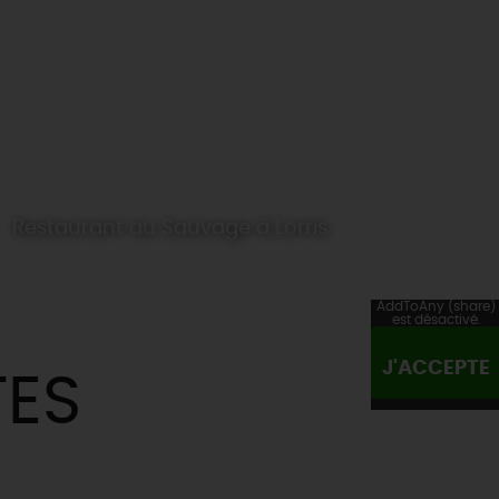
Restaurant au Sauvage à Lorris
AddToAny (share)
est désactivé.
J'ACCEPTE
TES