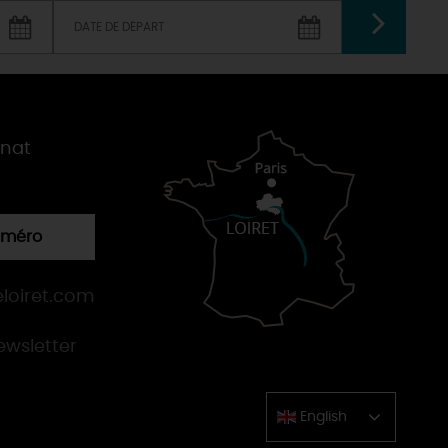
VALIDER
gnat
numéro
loiret.com
newsletter
English
Chinese