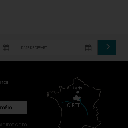
des-Prés
Le Loiret, un département fleuri
VALIDER
gnat
numéro
loiret.com