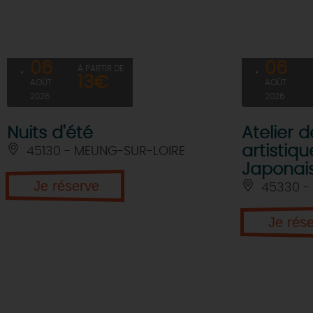
06
06
À PARTIR DE
13€
AOÛT
AOÛT
2026
2026
Nuits d'été
Atelier 
artistiqu
45130 - MEUNG-SUR-LOIRE
Japonai
Je réserve
45330 - 
Je rés