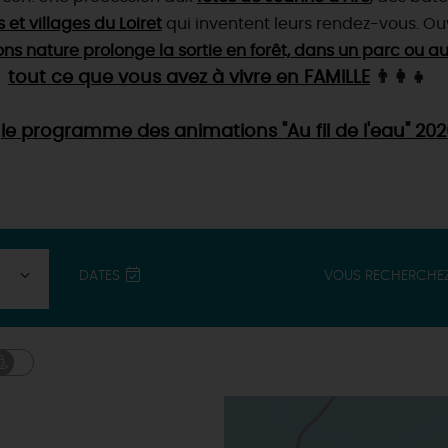
es et villages du Loiret
qui inventent leurs rendez-vous
. Ou
 nature prolonge la sortie en forêt, dans un parc ou au
tout ce que vous avez à vivre en FAMILLE
👨‍👩‍👧
i
le programme des animations "Au fil de l'eau" 202
DATES
VOUS RECHERCHE