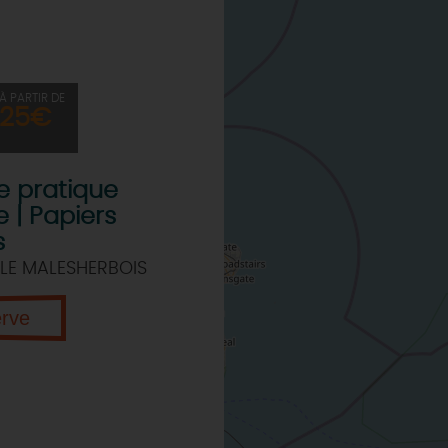
À PARTIR DE
25€
de pratique
e | Papiers
s
LE MALESHERBOIS
erve