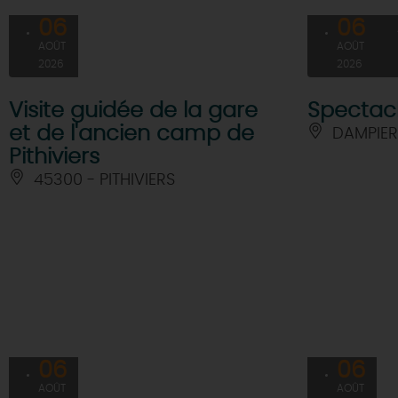
06
06
AOÛT
AOÛT
2026
2026
Visite guidée de la gare
Spectac
et de l'ancien camp de
DAMPIER
Pithiviers
45300 - PITHIVIERS
06
06
AOÛT
AOÛT