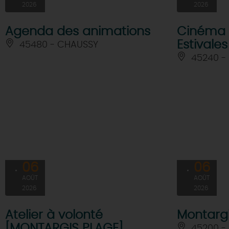
2026
2026
Agenda des animations
Cinéma e
Estivale
45480 - CHAUSSY
45240 - 
06
06
AOÛT
AOÛT
2026
2026
Atelier à volonté
Montargi
[MONTARGIS PLAGE]
45200 -