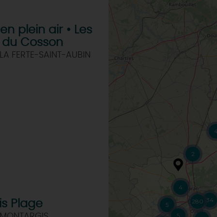
n plein air • Les
s du Cosson
LA FERTE-SAINT-AUBIN
2
4
34
280
s Plage
5
5
 MONTARGIS