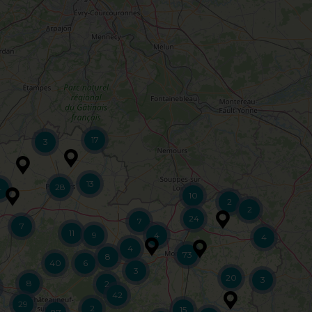
17
3
13
28
4
10
2
2
24
7
7
11
9
4
4
4
73
8
40
6
3
20
3
8
2
42
29
2
15