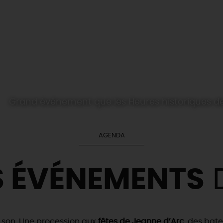
Grand événement que les Heures historiques de 
AGENDA
S ÉVÉNEMENTS
D
e son. Une procession aux
fêtes de Jeanne d’Arc
, des bat