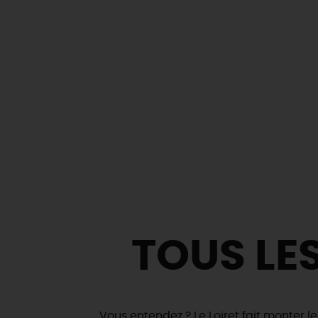
TOUS LE
Vous entendez ? Le Loiret fait monter l