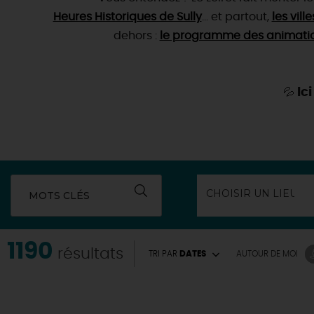
Heures Historiques de Sully
… et partout,
les vill
dehors :
le programme des animations
Ic
💦
MOTS CLÉS
1190
résultats
TRI PAR
DATES
AUTOUR
DE MOI