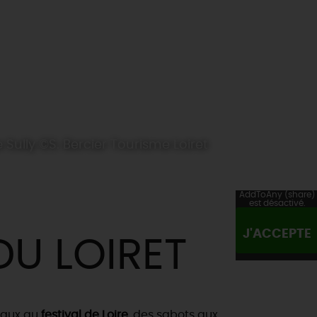
Sully ©S. Bercier Tourisme Loiret
AddToAny (share)
est désactivé.
J'ACCEPTE
U LOIRET
eaux au
festival de Loire
, des sabots aux