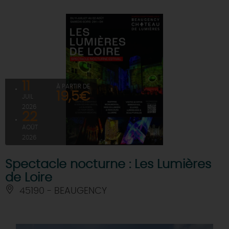
11
À PARTIR DE
19,5€
JUIL
2026
22
AOÛT
2026
Spectacle nocturne : Les Lumières
de Loire
45190 - BEAUGENCY