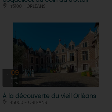
coquelicot au coin du trottoir
45100 - ORLEANS
09
AOÛT
2026
À la découverte du vieil Orléans
45000 - ORLEANS