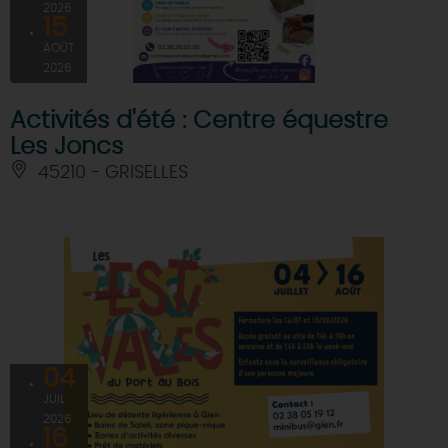
2026
15
AOÛT
2026
Activités d'été : Centre équestre
Les Joncs
45210 - GRISELLES
04
JUIL
2026
16