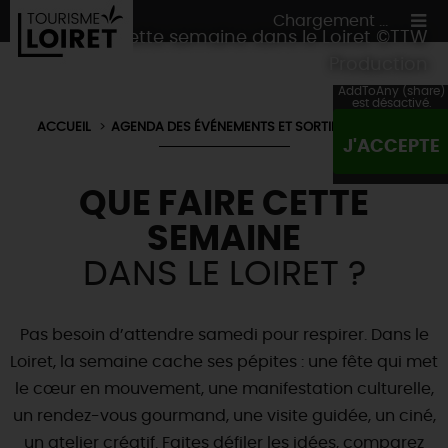
Chargement ...
Quoi faire cette semaine dans le Loiret ©TTW
Production
AddToAny (share)
est désactivé.
ACCUEIL
AGENDA DES ÉVÉNEMENTS ET SORTIES DU LOIRET
J'ACCEPTE
ON A TESTÉ
POUR VOUS
QUE FAIRE CETTE
HÉBERGEMENTS
VOS
ENVIES
SEMAINE
CULTURE
HÉBERGEMENTS
LES INCONTOURNABLES
MADE IN LOIRET
DANS LE LOIRET ?
INSOLITES
EN MODE
CIRCUITS
& BALADES
NATURE
RÉSERVER
MAINTENANT
Où manger
TOUS À
L'EAU !
Pas besoin d’attendre samedi pour respirer. Dans le
VILLES & VILLAGES
Maîtres
restaurateurs
Loiret, la semaine cache ses pépites : une fête qui met
A NE PAS
RATER
EN MODE
NATURE
& AVENTURE
Nos
marchés
le cœur en mouvement, une manifestation culturelle,
Téléchargez le Guide de l'été 2026 🤽🌞
TOUTES LES VISITES
Artistes et Artisans d'Art
TOURISME &
HANDICAP
un rendez-vous gourmand, une visite guidée, un ciné,
...ET
AUSSI
Avis de fraicheur ici pour éviter la chaleur 🥵
Nos
spécialités du terroir
et
producteurs
un atelier créatif. Faites défiler les idées, comparez