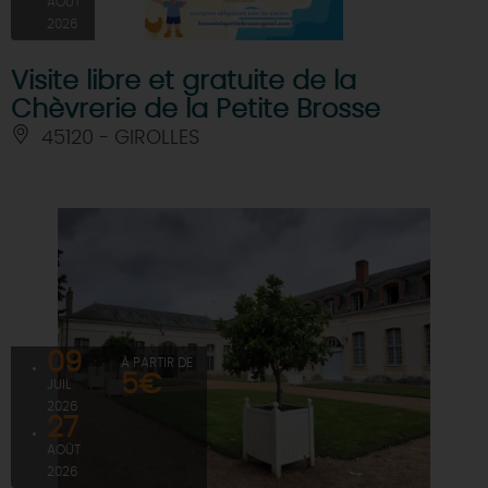
AOÛT
2026
Visite libre et gratuite de la
Chèvrerie de la Petite Brosse
45120 - GIROLLES
09
À PARTIR DE
5€
JUIL
2026
27
AOÛT
2026