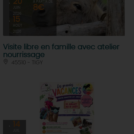
20
À PARTIR DE
8€
JUIN
2026
15
AOÛT
2026
Visite libre en famille avec atelier
nourrissage
45510 - TIGY
14
JUIL