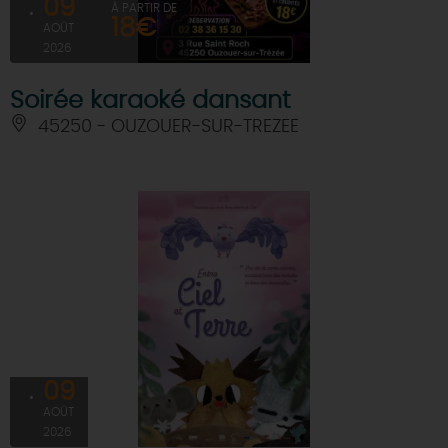
09
À PARTIR DE
18€
AOÛT
2026
Soirée karaoké dansant
45250 - OUZOUER-SUR-TREZEE
09
AOÛT
2026