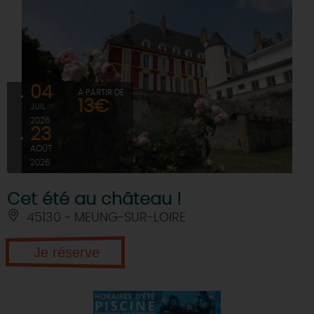
04
À PARTIR DE
13€
JUIL
2026
23
AOÛT
2026
Cet été au château !
45130 - MEUNG-SUR-LOIRE
Je réserve