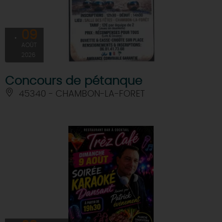
DEMAIN
09
AOÛT
CE WEEK-END
2026
Concours de pétanque
CETTE SEMAINE
45340 - CHAMBON-LA-FORET
TOUT L'AGENDA