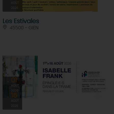
AOÛT
2026
Les Estivales
45500 - GIEN
01
AOÛT
2026
16
AOÛT
2026