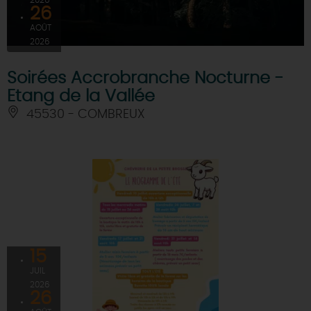
26
AOÛT
2026
Soirées Accrobranche Nocturne -
Etang de la Vallée
45530 - COMBREUX
15
JUIL
2026
26