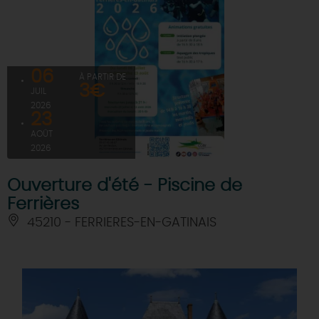
06
À PARTIR DE
3€
JUIL
2026
23
AOÛT
2026
Ouverture d'été - Piscine de
Ferrières
45210 - FERRIERES-EN-GATINAIS