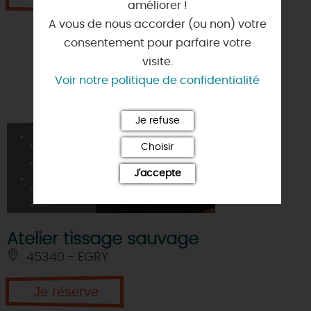
améliorer !
A vous de nous accorder (ou non) votre
consentement pour parfaire votre
visite.
Voir notre politique de confidentialité
Je refuse
22
À PARTIR DE
12€
Choisir
MAI
2026
22
J'accepte
AOÛT
2026
Atelier tissage sauvage
45340 - EGRY
Je réserve