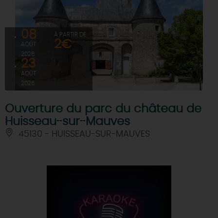
08
À PARTIR DE
2€
AOÛT
2026
23
AOÛT
2026
Ouverture du parc du château de
Huisseau-sur-Mauves
45130 - HUISSEAU-SUR-MAUVES