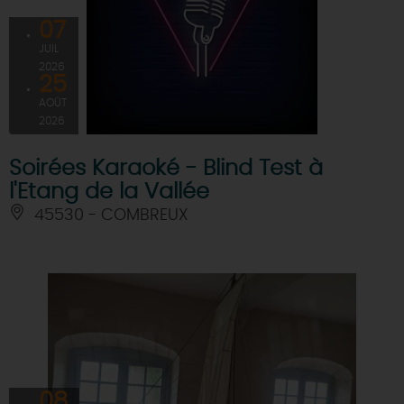
07
JUIL
2026
25
AOÛT
2026
Soirées Karaoké - Blind Test à
l'Etang de la Vallée
45530 - COMBREUX
08