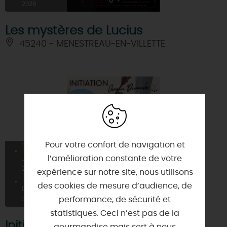
2026
Les mystères de Lucius
45240 - MENESTREAU-EN-VILLETTE
Pour votre confort de navigation et
18
À PARTIR DE
25€
l’amélioration constante de votre
JANV
2026
expérience sur notre site, nous utilisons
13
des cookies de mesure d’audience, de
DÉC
performance, de sécurité et
2026
statistiques. Ceci n’est pas de la
Initiations au golf
gourmandise mais sert à nous