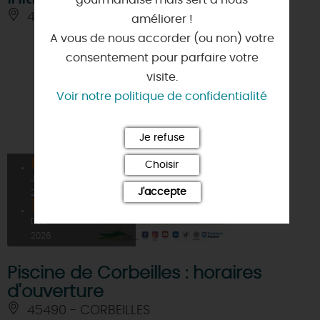
45450 - DONNERY
améliorer !
A vous de nous accorder (ou non) votre
consentement pour parfaire votre
visite.
Voir notre politique de confidentialité
Je refuse
05
Choisir
À PARTIR DE
3€
JANV
J'accepte
2026
19
DÉC
2026
Piscine de Corbeilles : horaires
d'ouverture
45490 - CORBEILLES