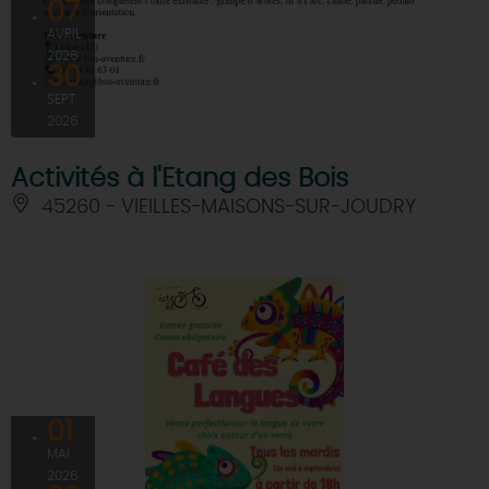
07
AVRIL
DEMAIN
2026
30
SEPT
CE WEEK-END
2026
Activités à l'Etang des Bois
CETTE SEMAINE
45260 - VIEILLES-MAISONS-SUR-JOUDRY
TOUT L'AGENDA
01
MAI
2026