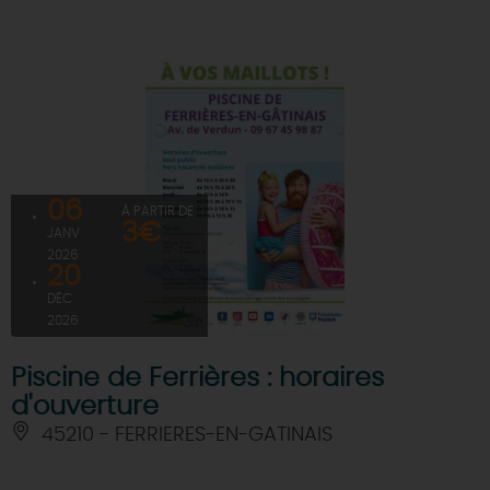
06
À PARTIR DE
3€
JANV
2026
20
DÉC
2026
Piscine de Ferrières : horaires
d'ouverture
45210 - FERRIERES-EN-GATINAIS