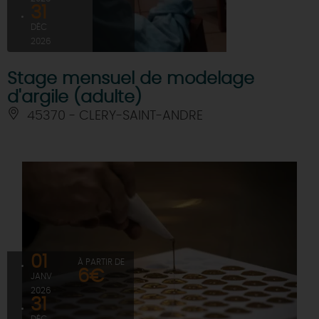
31
DÉC
2026
Stage mensuel de modelage
d'argile (adulte)
45370 - CLERY-SAINT-ANDRE
01
À PARTIR DE
6€
JANV
2026
31