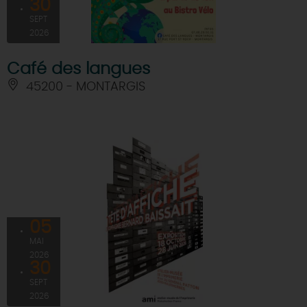
30
SEPT
2026
Café des langues
45200 - MONTARGIS
05
MAI
2026
30
SEPT
2026