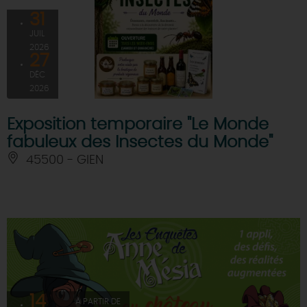
31
JUIL
2026
27
DÉC
2026
Exposition temporaire "Le Monde
fabuleux des Insectes du Monde"
45500 - GIEN
14
À PARTIR DE