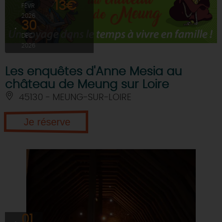
13€
FÉVR
2026
30
DÉC
2026
Les enquêtes d'Anne Mesia au
château de Meung sur Loire
45130 - MEUNG-SUR-LOIRE
Je réserve
01