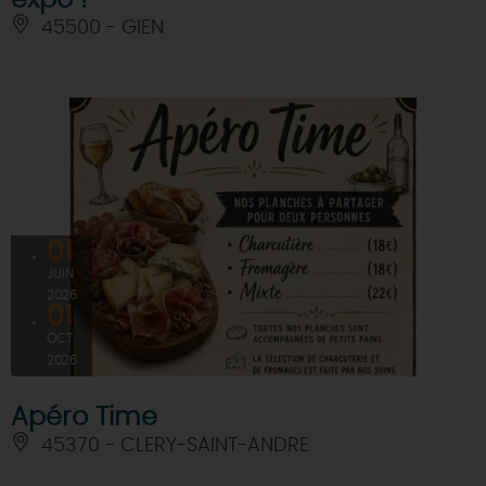
expo ! "
45500 - GIEN
01
JUIN
2026
01
OCT
2026
Apéro Time
45370 - CLERY-SAINT-ANDRE