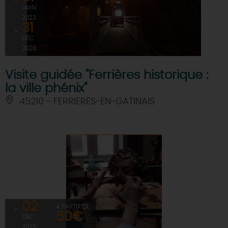
JANV
2023
31
DÉC
2026
Visite guidée "Ferrières historique :
la ville phénix"
45210 - FERRIERES-EN-GATINAIS
02
À PARTIR DE
50€
DÉC
2025