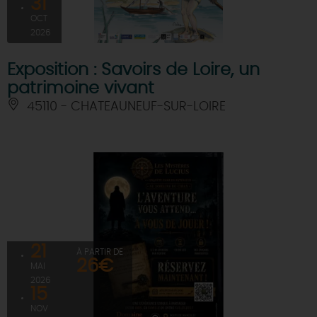
31
OCT
2026
Exposition : Savoirs de Loire, un
patrimoine vivant
45110 - CHATEAUNEUF-SUR-LOIRE
21
À PARTIR DE
26€
MAI
2026
15
NOV