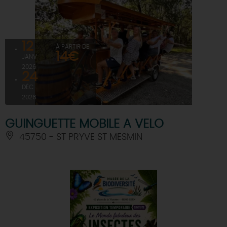
12
À PARTIR DE
14€
JANV
2026
24
DÉC
2026
GUINGUETTE MOBILE A VELO
45750 - ST PRYVE ST MESMIN