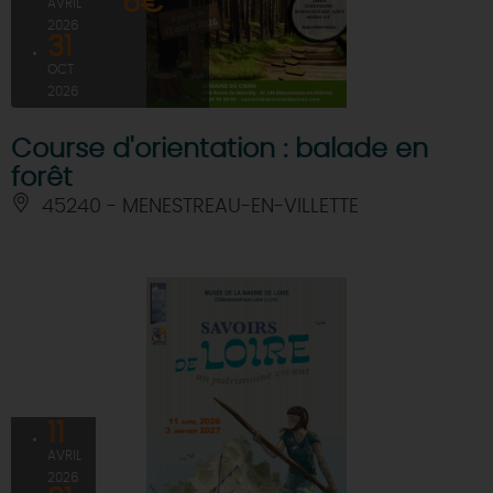
6€
AVRIL
2026
31
OCT
2026
Course d'orientation : balade en
forêt
45240 - MENESTREAU-EN-VILLETTE
11
AVRIL
2026