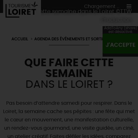
Chargement ...
Quoi faire cette semaine dans le Loiret ©TTW
Production
AddToAny (share)
est désactivé.
ACCUEIL
AGENDA DES ÉVÉNEMENTS ET SORTIES DU LOIRET
J'ACCEPTE
ON A TESTÉ
POUR VOUS
QUE FAIRE CETTE
HÉBERGEMENTS
VOS
ENVIES
SEMAINE
CULTURE
HÉBERGEMENTS
LES INCONTOURNABLES
MADE IN LOIRET
DANS LE LOIRET ?
INSOLITES
EN MODE
CIRCUITS
& BALADES
NATURE
RÉSERVER
MAINTENANT
Où manger
TOUS À
L'EAU !
Pas besoin d’attendre samedi pour respirer. Dans le
VILLES & VILLAGES
Maîtres
restaurateurs
Loiret, la semaine cache ses pépites : une fête qui met
A NE PAS
RATER
EN MODE
NATURE
& AVENTURE
Nos
marchés
le cœur en mouvement, une manifestation culturelle,
Téléchargez le Guide de l'été 2026 🤽🌞
TOUTES LES VISITES
Artistes et Artisans d'Art
TOURISME &
HANDICAP
un rendez-vous gourmand, une visite guidée, un ciné,
...ET
AUSSI
Avis de fraicheur ici pour éviter la chaleur 🥵
Nos
spécialités du terroir
et
producteurs
un atelier créatif. Faites défiler les idées, comparez