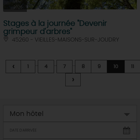
DÉC
2026
Stages à la journée "Devenir
grimpeur d'arbres"
45260 - VIEILLES-MAISONS-SUR-JOUDRY
...
...
...
‹
1
4
7
8
9
10
11
›
Mon hôtel