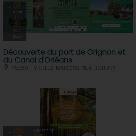
01
AVRIL
2026
31
OCT
2026
Découverte du port de Grignon et
du Canal d'Orléans
45260 - VIEILLES-MAISONS-SUR-JOUDRY
06
À PARTIR DE