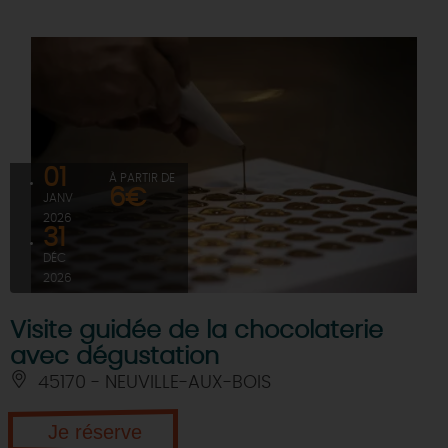
01
À PARTIR DE
6€
JANV
2026
31
DÉC
2026
Visite guidée de la chocolaterie
avec dégustation
45170 - NEUVILLE-AUX-BOIS
Je réserve