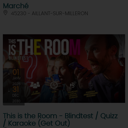
Marché
45230 - AILLANT-SUR-MILLERON
01
JANV
2026
31
DÉC
2030
This is the Room - Blindtest / Quizz
/ Karaoke (Get Out)