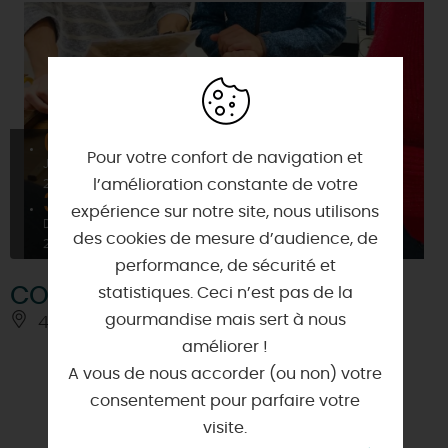
01
Pour votre confort de navigation et
JANV
l’amélioration constante de votre
2026
31
expérience sur notre site, nous utilisons
DÉC
des cookies de mesure d’audience, de
2026
performance, de sécurité et
COFFRE ESCAPE GAME
statistiques. Ceci n’est pas de la
gourmandise mais sert à nous
45770 - SARAN
améliorer !
A vous de nous accorder (ou non) votre
consentement pour parfaire votre
visite.