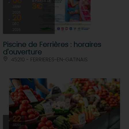
06
À PARTIR DE
3€
JANV
DEMAIN
2026
20
DÉC
2026
CE WEEK-END
Piscine de Ferrières : horaires
d'ouverture
CETTE SEMAINE
45210 - FERRIERES-EN-GATINAIS
TOUT L'AGENDA
22
JANV