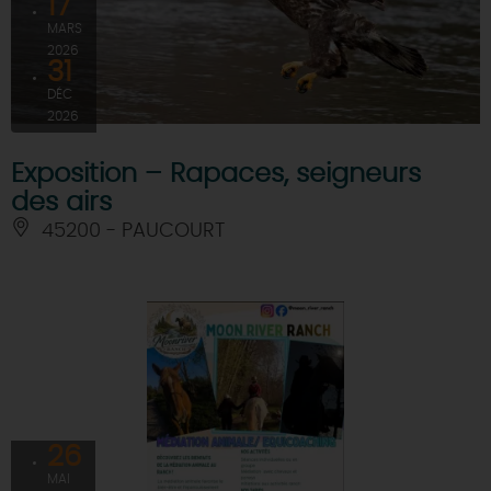
17
MARS
2026
31
DÉC
2026
Exposition – Rapaces, seigneurs
des airs
45200 - PAUCOURT
26
MAI