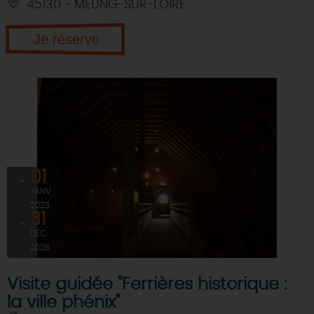
45130 - MEUNG-SUR-LOIRE
Je réserve
01
JANV
2023
31
DÉC
2026
Visite guidée "Ferrières historique :
la ville phénix"