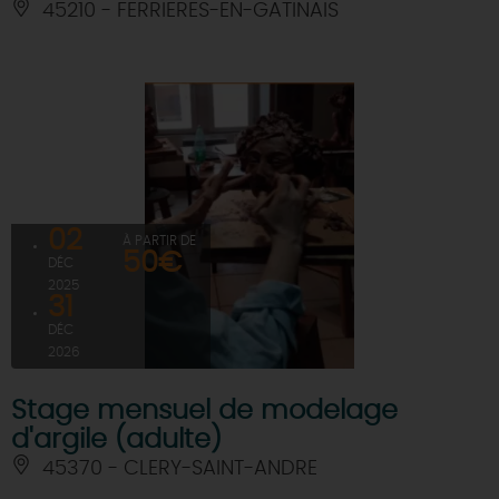
45210 - FERRIERES-EN-GATINAIS
02
À PARTIR DE
50€
DÉC
2025
31
DÉC
2026
Stage mensuel de modelage
d'argile (adulte)
45370 - CLERY-SAINT-ANDRE