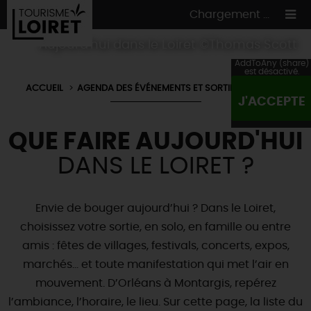
Chargement ...
Aujourd'hui dans le Loiret ©Thomas Scott
AddToAny (share)
est désactivé.
ACCUEIL
AGENDA DES ÉVÉNEMENTS ET SORTIES DU LOIRET
J'ACCEPTE
ON A TESTÉ
POUR VOUS
QUE FAIRE AUJOURD'HUI
HÉBERGEMENTS
VOS
ENVIES
DANS LE LOIRET ?
CULTURE
HÉBERGEMENTS
LES INCONTOURNABLES
MADE IN LOIRET
INSOLITES
EN MODE
CIRCUITS
& BALADES
NATURE
Envie de bouger aujourd’hui ? Dans le Loiret,
RÉSERVER
MAINTENANT
Où manger
choisissez votre sortie, en solo, en famille ou entre
TOUS À
L'EAU !
VILLES & VILLAGES
Maîtres
amis : fêtes de villages, festivals, concerts, expos,
restaurateurs
A NE PAS
RATER
EN MODE
NATURE
& AVENTURE
Nos
marchés… et toute manifestation qui met l’air en
marchés
Téléchargez le Guide de l'été 2026 🤽🌞
TOUTES LES VISITES
Artistes et Artisans d'Art
mouvement. D’Orléans à Montargis, repérez
TOURISME &
HANDICAP
...ET
AUSSI
Avis de fraicheur ici pour éviter la chaleur 🥵
l’ambiance, l’horaire, le lieu. Sur cette page, la liste du
Nos
spécialités du terroir
et
producteurs