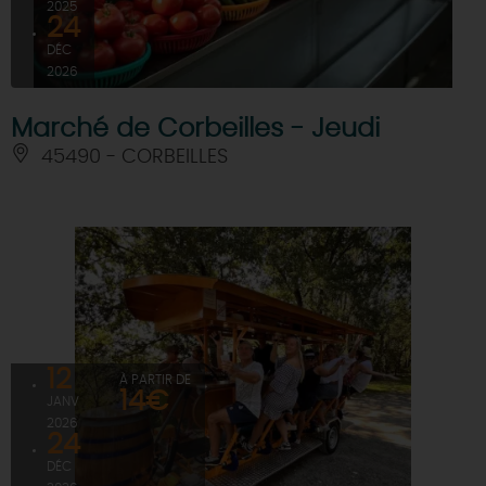
2025
24
DÉC
2026
Marché de Corbeilles - Jeudi
45490 - CORBEILLES
12
À PARTIR DE
14€
JANV
2026
24
DÉC