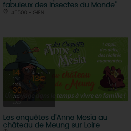
fabuleux des Insectes du Monde"
45500 - GIEN
14
À PARTIR DE
13€
FÉVR
2026
30
DÉC
2026
Les enquêtes d'Anne Mesia au
château de Meung sur Loire