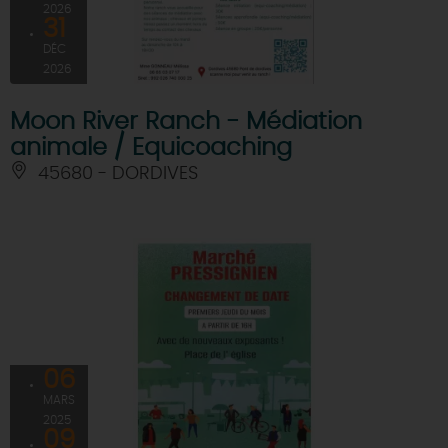
2026
31
DÉC
2026
Moon River Ranch - Médiation
animale / Equicoaching
45680 - DORDIVES
06
MARS
2025
09