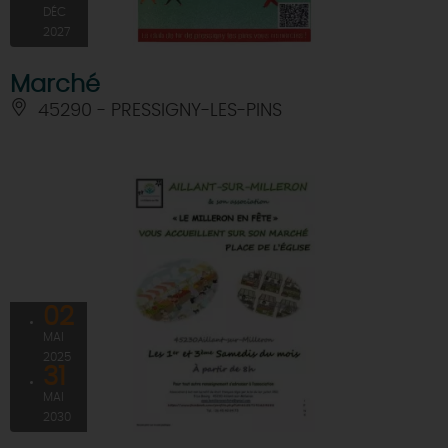
DÉC
2027
Marché
45290 - PRESSIGNY-LES-PINS
02
MAI
2025
31
MAI
2030