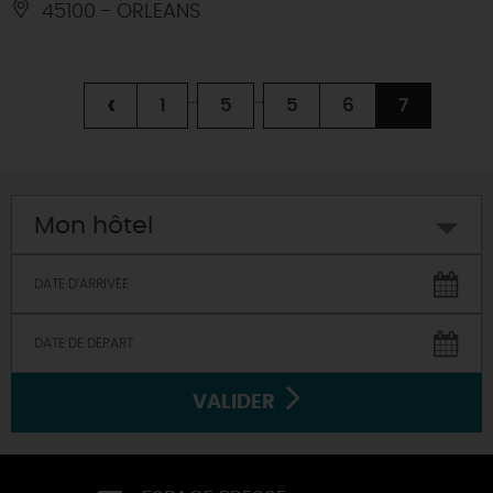
45100 - ORLEANS
...
...
‹
1
5
5
6
7
Mon hôtel
VALIDER