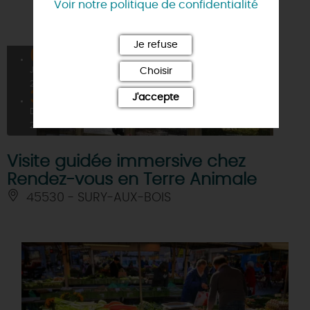
Voir notre politique de confidentialité
Je refuse
01
JANV
Choisir
2026
31
J'accepte
DÉC
2026
Visite guidée immersive chez
Rendez-vous en Terre Animale
45530 - SURY-AUX-BOIS