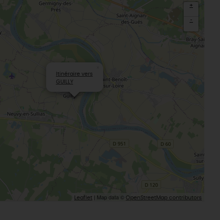
Sacré patrimoine religieux
+
T
L'oratoire carolingien de Germigny-
-
des-Prés
Le Loiret, un département fleuri
×
Itinéraire vers
GUILLY
| Map data ©
Leaflet
OpenStreetMap contributors