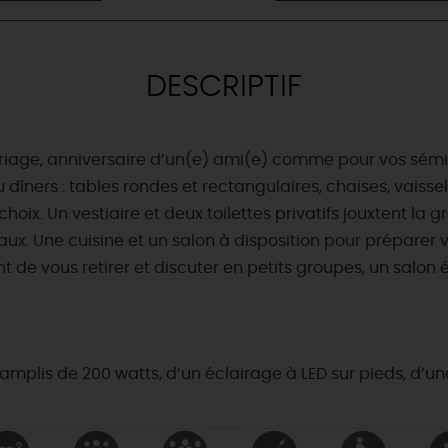
DESCRIPTIF
riage, anniversaire d’un(e) ami(e) comme pour vos sémina
dîners : tables rondes et rectangulaires, chaises, vaisse
oix. Un vestiaire et deux toilettes privatifs jouxtent la 
. Une cuisine et un salon à disposition pour préparer v
nt de vous retirer et discuter en petits groupes, un salo
mplis de 200 watts, d’un éclairage à LED sur pieds, d’une 
& BALADES
TOUS À
L'EAU !