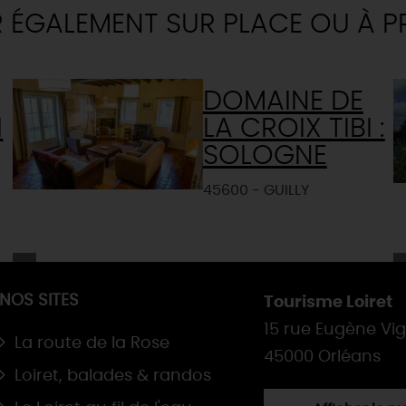
R ÉGALEMENT SUR PLACE OU À P
DOMAINE DE
I
LA CROIX TIBI :
SOLOGNE
45600 - GUILLY
NOS SITES
Tourisme Loiret
15 rue Eugène Vi
La route de la Rose
45000 Orléans
Loiret, balades & randos