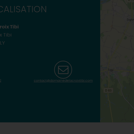
INSOLITES
MAINTENAN
ALISATION
TOUTES LES VISITES
TOUTES LES ACTIVITÉS
oix Tibi
x Tibi
LY
2
contact@domainedelacroixtibi.com