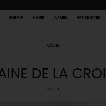
DORMIR
A VOIR
A FAIRE
ART DE VIVRE
ACCUEIL
INE DE LA CROIX
GUILLY